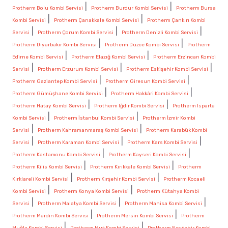
|
|
Protherm Bolu Kombi Servisi
Protherm Burdur Kombi Servisi
Protherm Bursa
|
|
Kombi Servisi
Protherm Çanakkale Kombi Servisi
Protherm Çankırı Kombi
|
|
|
Servisi
Protherm Çorum Kombi Servisi
Protherm Denizli Kombi Servisi
|
|
Protherm Diyarbakır Kombi Servisi
Protherm Düzce Kombi Servisi
Protherm
|
|
Edirne Kombi Servisi
Protherm Elazığ Kombi Servisi
Protherm Erzincan Kombi
|
|
|
Servisi
Protherm Erzurum Kombi Servisi
Protherm Eskişehir Kombi Servisi
|
|
Protherm Gaziantep Kombi Servisi
Protherm Giresun Kombi Servisi
|
|
Protherm Gümüşhane Kombi Servisi
Protherm Hakkâri Kombi Servisi
|
|
Protherm Hatay Kombi Servisi
Protherm Iğdır Kombi Servisi
Protherm Isparta
|
|
Kombi Servisi
Protherm İstanbul Kombi Servisi
Protherm İzmir Kombi
|
|
Servisi
Protherm Kahramanmaraş Kombi Servisi
Protherm Karabük Kombi
|
|
|
Servisi
Protherm Karaman Kombi Servisi
Protherm Kars Kombi Servisi
|
|
Protherm Kastamonu Kombi Servisi
Protherm Kayseri Kombi Servisi
|
|
Protherm Kilis Kombi Servisi
Protherm Kırıkkale Kombi Servisi
Protherm
|
|
Kırklareli Kombi Servisi
Protherm Kırşehir Kombi Servisi
Protherm Kocaeli
|
|
Kombi Servisi
Protherm Konya Kombi Servisi
Protherm Kütahya Kombi
|
|
|
Servisi
Protherm Malatya Kombi Servisi
Protherm Manisa Kombi Servisi
|
|
Protherm Mardin Kombi Servisi
Protherm Mersin Kombi Servisi
Protherm
|
|
Muğla Kombi Servisi
Protherm Muş Kombi Servisi
Protherm Nevşehir Kombi