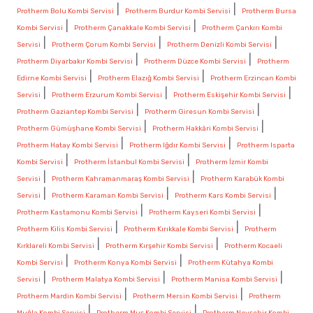
|
|
Protherm Bolu Kombi Servisi
Protherm Burdur Kombi Servisi
Protherm Bursa
|
|
Kombi Servisi
Protherm Çanakkale Kombi Servisi
Protherm Çankırı Kombi
|
|
|
Servisi
Protherm Çorum Kombi Servisi
Protherm Denizli Kombi Servisi
|
|
Protherm Diyarbakır Kombi Servisi
Protherm Düzce Kombi Servisi
Protherm
|
|
Edirne Kombi Servisi
Protherm Elazığ Kombi Servisi
Protherm Erzincan Kombi
|
|
|
Servisi
Protherm Erzurum Kombi Servisi
Protherm Eskişehir Kombi Servisi
|
|
Protherm Gaziantep Kombi Servisi
Protherm Giresun Kombi Servisi
|
|
Protherm Gümüşhane Kombi Servisi
Protherm Hakkâri Kombi Servisi
|
|
Protherm Hatay Kombi Servisi
Protherm Iğdır Kombi Servisi
Protherm Isparta
|
|
Kombi Servisi
Protherm İstanbul Kombi Servisi
Protherm İzmir Kombi
|
|
Servisi
Protherm Kahramanmaraş Kombi Servisi
Protherm Karabük Kombi
|
|
|
Servisi
Protherm Karaman Kombi Servisi
Protherm Kars Kombi Servisi
|
|
Protherm Kastamonu Kombi Servisi
Protherm Kayseri Kombi Servisi
|
|
Protherm Kilis Kombi Servisi
Protherm Kırıkkale Kombi Servisi
Protherm
|
|
Kırklareli Kombi Servisi
Protherm Kırşehir Kombi Servisi
Protherm Kocaeli
|
|
Kombi Servisi
Protherm Konya Kombi Servisi
Protherm Kütahya Kombi
|
|
|
Servisi
Protherm Malatya Kombi Servisi
Protherm Manisa Kombi Servisi
|
|
Protherm Mardin Kombi Servisi
Protherm Mersin Kombi Servisi
Protherm
|
|
Muğla Kombi Servisi
Protherm Muş Kombi Servisi
Protherm Nevşehir Kombi