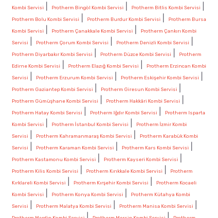
|
|
|
Kombi Servisi
Protherm Bingöl Kombi Servisi
Protherm Bitlis Kombi Servisi
|
|
Protherm Bolu Kombi Servisi
Protherm Burdur Kombi Servisi
Protherm Bursa
|
|
Kombi Servisi
Protherm Çanakkale Kombi Servisi
Protherm Çankırı Kombi
|
|
|
Servisi
Protherm Çorum Kombi Servisi
Protherm Denizli Kombi Servisi
|
|
Protherm Diyarbakır Kombi Servisi
Protherm Düzce Kombi Servisi
Protherm
|
|
Edirne Kombi Servisi
Protherm Elazığ Kombi Servisi
Protherm Erzincan Kombi
|
|
|
Servisi
Protherm Erzurum Kombi Servisi
Protherm Eskişehir Kombi Servisi
|
|
Protherm Gaziantep Kombi Servisi
Protherm Giresun Kombi Servisi
|
|
Protherm Gümüşhane Kombi Servisi
Protherm Hakkâri Kombi Servisi
|
|
Protherm Hatay Kombi Servisi
Protherm Iğdır Kombi Servisi
Protherm Isparta
|
|
Kombi Servisi
Protherm İstanbul Kombi Servisi
Protherm İzmir Kombi
|
|
Servisi
Protherm Kahramanmaraş Kombi Servisi
Protherm Karabük Kombi
|
|
|
Servisi
Protherm Karaman Kombi Servisi
Protherm Kars Kombi Servisi
|
|
Protherm Kastamonu Kombi Servisi
Protherm Kayseri Kombi Servisi
|
|
Protherm Kilis Kombi Servisi
Protherm Kırıkkale Kombi Servisi
Protherm
|
|
Kırklareli Kombi Servisi
Protherm Kırşehir Kombi Servisi
Protherm Kocaeli
|
|
Kombi Servisi
Protherm Konya Kombi Servisi
Protherm Kütahya Kombi
|
|
|
Servisi
Protherm Malatya Kombi Servisi
Protherm Manisa Kombi Servisi
|
|
Protherm Mardin Kombi Servisi
Protherm Mersin Kombi Servisi
Protherm