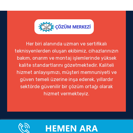
Her biri alanında uzman ve sertifikalı
teknisyenlerden oluşan ekibimiz, cihazlarınızın
bakım, onarım ve montaj işlemlerinde yüksek
kalite standartlarını gözetmektedir. Kaliteli
hizmet anlayışımızı, müşteri memnuniyeti ve
güven temeli üzerine inşa ederek, yıllardır
sektörde güvenilir bir çözüm ortağı olarak
hizmet vermekteyiz.
Ofisimiz