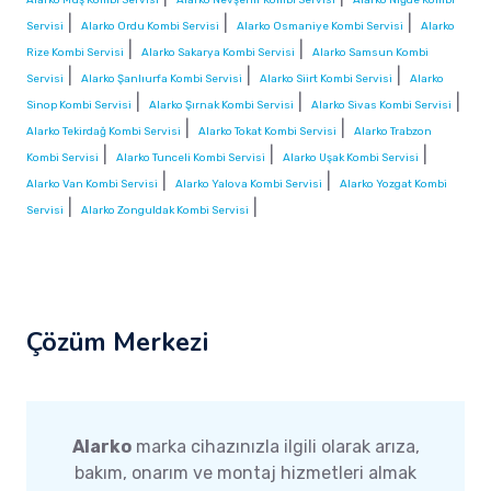
|
|
|
Servisi
Alarko Ordu Kombi Servisi
Alarko Osmaniye Kombi Servisi
Alarko
|
|
Rize Kombi Servisi
Alarko Sakarya Kombi Servisi
Alarko Samsun Kombi
|
|
|
Servisi
Alarko Şanlıurfa Kombi Servisi
Alarko Siirt Kombi Servisi
Alarko
|
|
|
Sinop Kombi Servisi
Alarko Şırnak Kombi Servisi
Alarko Sivas Kombi Servisi
|
|
Alarko Tekirdağ Kombi Servisi
Alarko Tokat Kombi Servisi
Alarko Trabzon
|
|
|
Kombi Servisi
Alarko Tunceli Kombi Servisi
Alarko Uşak Kombi Servisi
|
|
Alarko Van Kombi Servisi
Alarko Yalova Kombi Servisi
Alarko Yozgat Kombi
|
|
Servisi
Alarko Zonguldak Kombi Servisi
Çözüm Merkezi
Alarko
marka cihazınızla ilgili olarak arıza,
bakım, onarım ve montaj hizmetleri almak