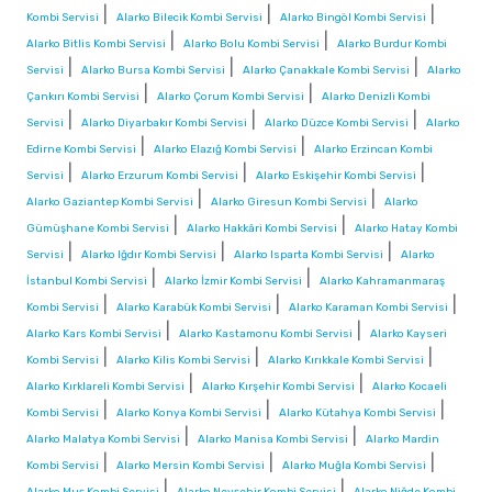
|
|
|
Kombi Servisi
Alarko Bilecik Kombi Servisi
Alarko Bingöl Kombi Servisi
|
|
Alarko Bitlis Kombi Servisi
Alarko Bolu Kombi Servisi
Alarko Burdur Kombi
|
|
|
Servisi
Alarko Bursa Kombi Servisi
Alarko Çanakkale Kombi Servisi
Alarko
|
|
Çankırı Kombi Servisi
Alarko Çorum Kombi Servisi
Alarko Denizli Kombi
|
|
|
Servisi
Alarko Diyarbakır Kombi Servisi
Alarko Düzce Kombi Servisi
Alarko
|
|
Edirne Kombi Servisi
Alarko Elazığ Kombi Servisi
Alarko Erzincan Kombi
|
|
|
Servisi
Alarko Erzurum Kombi Servisi
Alarko Eskişehir Kombi Servisi
|
|
Alarko Gaziantep Kombi Servisi
Alarko Giresun Kombi Servisi
Alarko
|
|
Gümüşhane Kombi Servisi
Alarko Hakkâri Kombi Servisi
Alarko Hatay Kombi
|
|
|
Servisi
Alarko Iğdır Kombi Servisi
Alarko Isparta Kombi Servisi
Alarko
|
|
İstanbul Kombi Servisi
Alarko İzmir Kombi Servisi
Alarko Kahramanmaraş
|
|
|
Kombi Servisi
Alarko Karabük Kombi Servisi
Alarko Karaman Kombi Servisi
|
|
Alarko Kars Kombi Servisi
Alarko Kastamonu Kombi Servisi
Alarko Kayseri
|
|
|
Kombi Servisi
Alarko Kilis Kombi Servisi
Alarko Kırıkkale Kombi Servisi
|
|
Alarko Kırklareli Kombi Servisi
Alarko Kırşehir Kombi Servisi
Alarko Kocaeli
|
|
|
Kombi Servisi
Alarko Konya Kombi Servisi
Alarko Kütahya Kombi Servisi
|
|
Alarko Malatya Kombi Servisi
Alarko Manisa Kombi Servisi
Alarko Mardin
|
|
|
Kombi Servisi
Alarko Mersin Kombi Servisi
Alarko Muğla Kombi Servisi
|
|
Alarko Muş Kombi Servisi
Alarko Nevşehir Kombi Servisi
Alarko Niğde Kombi