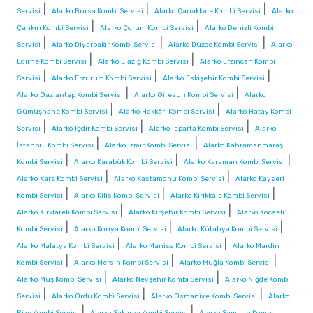
|
|
|
Servisi
Alarko Bursa Kombi Servisi
Alarko Çanakkale Kombi Servisi
Alarko
|
|
Çankırı Kombi Servisi
Alarko Çorum Kombi Servisi
Alarko Denizli Kombi
|
|
|
Servisi
Alarko Diyarbakır Kombi Servisi
Alarko Düzce Kombi Servisi
Alarko
|
|
Edirne Kombi Servisi
Alarko Elazığ Kombi Servisi
Alarko Erzincan Kombi
|
|
|
Servisi
Alarko Erzurum Kombi Servisi
Alarko Eskişehir Kombi Servisi
|
|
Alarko Gaziantep Kombi Servisi
Alarko Giresun Kombi Servisi
Alarko
|
|
Gümüşhane Kombi Servisi
Alarko Hakkâri Kombi Servisi
Alarko Hatay Kombi
|
|
|
Servisi
Alarko Iğdır Kombi Servisi
Alarko Isparta Kombi Servisi
Alarko
|
|
İstanbul Kombi Servisi
Alarko İzmir Kombi Servisi
Alarko Kahramanmaraş
|
|
|
Kombi Servisi
Alarko Karabük Kombi Servisi
Alarko Karaman Kombi Servisi
|
|
Alarko Kars Kombi Servisi
Alarko Kastamonu Kombi Servisi
Alarko Kayseri
|
|
|
Kombi Servisi
Alarko Kilis Kombi Servisi
Alarko Kırıkkale Kombi Servisi
|
|
Alarko Kırklareli Kombi Servisi
Alarko Kırşehir Kombi Servisi
Alarko Kocaeli
|
|
|
Kombi Servisi
Alarko Konya Kombi Servisi
Alarko Kütahya Kombi Servisi
|
|
Alarko Malatya Kombi Servisi
Alarko Manisa Kombi Servisi
Alarko Mardin
|
|
|
Kombi Servisi
Alarko Mersin Kombi Servisi
Alarko Muğla Kombi Servisi
|
|
Alarko Muş Kombi Servisi
Alarko Nevşehir Kombi Servisi
Alarko Niğde Kombi
|
|
|
Servisi
Alarko Ordu Kombi Servisi
Alarko Osmaniye Kombi Servisi
Alarko
|
|
Rize Kombi Servisi
Alarko Sakarya Kombi Servisi
Alarko Samsun Kombi