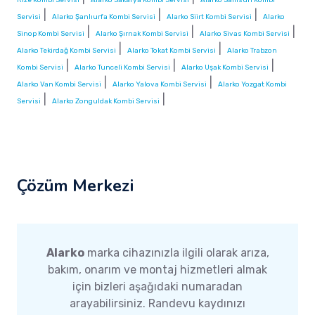
|
|
|
Servisi
Alarko Şanlıurfa Kombi Servisi
Alarko Siirt Kombi Servisi
Alarko
|
|
|
Sinop Kombi Servisi
Alarko Şırnak Kombi Servisi
Alarko Sivas Kombi Servisi
|
|
Alarko Tekirdağ Kombi Servisi
Alarko Tokat Kombi Servisi
Alarko Trabzon
|
|
|
Kombi Servisi
Alarko Tunceli Kombi Servisi
Alarko Uşak Kombi Servisi
|
|
Alarko Van Kombi Servisi
Alarko Yalova Kombi Servisi
Alarko Yozgat Kombi
|
|
Servisi
Alarko Zonguldak Kombi Servisi
Çözüm Merkezi
Alarko
marka cihazınızla ilgili olarak arıza,
bakım, onarım ve montaj hizmetleri almak
için bizleri aşağıdaki numaradan
arayabilirsiniz. Randevu kaydınızı