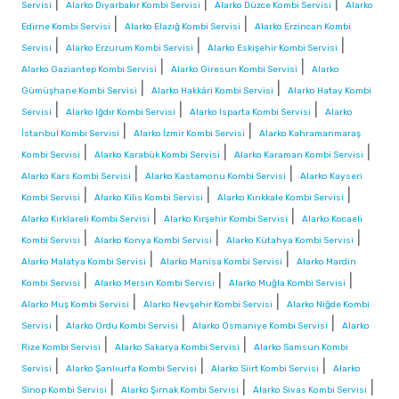
|
|
|
Servisi
Alarko Diyarbakır Kombi Servisi
Alarko Düzce Kombi Servisi
Alarko
|
|
Edirne Kombi Servisi
Alarko Elazığ Kombi Servisi
Alarko Erzincan Kombi
|
|
|
Servisi
Alarko Erzurum Kombi Servisi
Alarko Eskişehir Kombi Servisi
|
|
Alarko Gaziantep Kombi Servisi
Alarko Giresun Kombi Servisi
Alarko
|
|
Gümüşhane Kombi Servisi
Alarko Hakkâri Kombi Servisi
Alarko Hatay Kombi
|
|
|
Servisi
Alarko Iğdır Kombi Servisi
Alarko Isparta Kombi Servisi
Alarko
|
|
İstanbul Kombi Servisi
Alarko İzmir Kombi Servisi
Alarko Kahramanmaraş
|
|
|
Kombi Servisi
Alarko Karabük Kombi Servisi
Alarko Karaman Kombi Servisi
|
|
Alarko Kars Kombi Servisi
Alarko Kastamonu Kombi Servisi
Alarko Kayseri
|
|
|
Kombi Servisi
Alarko Kilis Kombi Servisi
Alarko Kırıkkale Kombi Servisi
|
|
Alarko Kırklareli Kombi Servisi
Alarko Kırşehir Kombi Servisi
Alarko Kocaeli
|
|
|
Kombi Servisi
Alarko Konya Kombi Servisi
Alarko Kütahya Kombi Servisi
|
|
Alarko Malatya Kombi Servisi
Alarko Manisa Kombi Servisi
Alarko Mardin
|
|
|
Kombi Servisi
Alarko Mersin Kombi Servisi
Alarko Muğla Kombi Servisi
|
|
Alarko Muş Kombi Servisi
Alarko Nevşehir Kombi Servisi
Alarko Niğde Kombi
|
|
|
Servisi
Alarko Ordu Kombi Servisi
Alarko Osmaniye Kombi Servisi
Alarko
|
|
Rize Kombi Servisi
Alarko Sakarya Kombi Servisi
Alarko Samsun Kombi
|
|
|
Servisi
Alarko Şanlıurfa Kombi Servisi
Alarko Siirt Kombi Servisi
Alarko
|
|
|
Sinop Kombi Servisi
Alarko Şırnak Kombi Servisi
Alarko Sivas Kombi Servisi