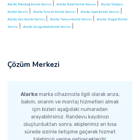
|
|
Alarko Tekirdağ Kombi Servisi
Alarko Tokat Kombi Servisi
Alarko Trabzon
|
|
|
Kombi Servisi
Alarko Tunceli Kombi Servisi
Alarko Uşak Kombi Servisi
|
|
Alarko Van Kombi Servisi
Alarko Yalova Kombi Servisi
Alarko Yozgat Kombi
|
|
Servisi
Alarko Zonguldak Kombi Servisi
Çözüm Merkezi
Alarko
marka cihazınızla ilgili olarak arıza,
bakım, onarım ve montaj hizmetleri almak
için bizleri aşağıdaki numaradan
arayabilirsiniz. Randevu kaydınızı
oluşturduktan sonra, ekiplerimiz en kısa
sürede sizinle iletişime geçerek hizmet
talebinizi yerine getireceklerdir.