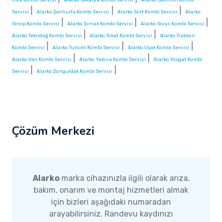
|
|
|
Servisi
Alarko Şanlıurfa Kombi Servisi
Alarko Siirt Kombi Servisi
Alarko
|
|
|
Sinop Kombi Servisi
Alarko Şırnak Kombi Servisi
Alarko Sivas Kombi Servisi
|
|
Alarko Tekirdağ Kombi Servisi
Alarko Tokat Kombi Servisi
Alarko Trabzon
|
|
|
Kombi Servisi
Alarko Tunceli Kombi Servisi
Alarko Uşak Kombi Servisi
|
|
Alarko Van Kombi Servisi
Alarko Yalova Kombi Servisi
Alarko Yozgat Kombi
|
|
Servisi
Alarko Zonguldak Kombi Servisi
Çözüm Merkezi
Alarko
marka cihazınızla ilgili olarak arıza,
bakım, onarım ve montaj hizmetleri almak
için bizleri aşağıdaki numaradan
arayabilirsiniz. Randevu kaydınızı