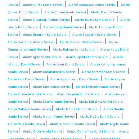
|
|
|
Servisi
Alarko Bursa Kombi Servisi
Alarko Çanakkale Kombi Servisi
Alarko
|
|
Çankırı Kombi Servisi
Alarko Çorum Kombi Servisi
Alarko Denizli Kombi
|
|
|
Servisi
Alarko Diyarbakır Kombi Servisi
Alarko Düzce Kombi Servisi
Alarko
|
|
Edirne Kombi Servisi
Alarko Elazığ Kombi Servisi
Alarko Erzincan Kombi
|
|
|
Servisi
Alarko Erzurum Kombi Servisi
Alarko Eskişehir Kombi Servisi
|
|
Alarko Gaziantep Kombi Servisi
Alarko Giresun Kombi Servisi
Alarko
|
|
Gümüşhane Kombi Servisi
Alarko Hakkâri Kombi Servisi
Alarko Hatay Kombi
|
|
|
Servisi
Alarko Iğdır Kombi Servisi
Alarko Isparta Kombi Servisi
Alarko
|
|
İstanbul Kombi Servisi
Alarko İzmir Kombi Servisi
Alarko Kahramanmaraş
|
|
|
Kombi Servisi
Alarko Karabük Kombi Servisi
Alarko Karaman Kombi Servisi
|
|
Alarko Kars Kombi Servisi
Alarko Kastamonu Kombi Servisi
Alarko Kayseri
|
|
|
Kombi Servisi
Alarko Kilis Kombi Servisi
Alarko Kırıkkale Kombi Servisi
|
|
Alarko Kırklareli Kombi Servisi
Alarko Kırşehir Kombi Servisi
Alarko Kocaeli
|
|
|
Kombi Servisi
Alarko Konya Kombi Servisi
Alarko Kütahya Kombi Servisi
|
|
Alarko Malatya Kombi Servisi
Alarko Manisa Kombi Servisi
Alarko Mardin
|
|
|
Kombi Servisi
Alarko Mersin Kombi Servisi
Alarko Muğla Kombi Servisi
|
|
Alarko Muş Kombi Servisi
Alarko Nevşehir Kombi Servisi
Alarko Niğde Kombi
|
|
|
Servisi
Alarko Ordu Kombi Servisi
Alarko Osmaniye Kombi Servisi
Alarko
|
|
Rize Kombi Servisi
Alarko Sakarya Kombi Servisi
Alarko Samsun Kombi