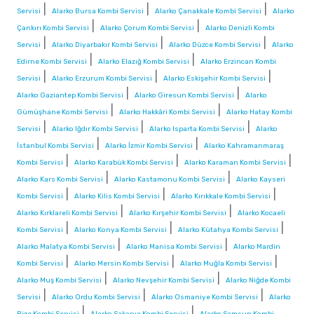
|
|
|
Servisi
Alarko Bursa Kombi Servisi
Alarko Çanakkale Kombi Servisi
Alarko
|
|
Çankırı Kombi Servisi
Alarko Çorum Kombi Servisi
Alarko Denizli Kombi
|
|
|
Servisi
Alarko Diyarbakır Kombi Servisi
Alarko Düzce Kombi Servisi
Alarko
|
|
Edirne Kombi Servisi
Alarko Elazığ Kombi Servisi
Alarko Erzincan Kombi
|
|
|
Servisi
Alarko Erzurum Kombi Servisi
Alarko Eskişehir Kombi Servisi
|
|
Alarko Gaziantep Kombi Servisi
Alarko Giresun Kombi Servisi
Alarko
|
|
Gümüşhane Kombi Servisi
Alarko Hakkâri Kombi Servisi
Alarko Hatay Kombi
|
|
|
Servisi
Alarko Iğdır Kombi Servisi
Alarko Isparta Kombi Servisi
Alarko
|
|
İstanbul Kombi Servisi
Alarko İzmir Kombi Servisi
Alarko Kahramanmaraş
|
|
|
Kombi Servisi
Alarko Karabük Kombi Servisi
Alarko Karaman Kombi Servisi
|
|
Alarko Kars Kombi Servisi
Alarko Kastamonu Kombi Servisi
Alarko Kayseri
|
|
|
Kombi Servisi
Alarko Kilis Kombi Servisi
Alarko Kırıkkale Kombi Servisi
|
|
Alarko Kırklareli Kombi Servisi
Alarko Kırşehir Kombi Servisi
Alarko Kocaeli
|
|
|
Kombi Servisi
Alarko Konya Kombi Servisi
Alarko Kütahya Kombi Servisi
|
|
Alarko Malatya Kombi Servisi
Alarko Manisa Kombi Servisi
Alarko Mardin
|
|
|
Kombi Servisi
Alarko Mersin Kombi Servisi
Alarko Muğla Kombi Servisi
|
|
Alarko Muş Kombi Servisi
Alarko Nevşehir Kombi Servisi
Alarko Niğde Kombi
|
|
|
Servisi
Alarko Ordu Kombi Servisi
Alarko Osmaniye Kombi Servisi
Alarko
|
|
Rize Kombi Servisi
Alarko Sakarya Kombi Servisi
Alarko Samsun Kombi