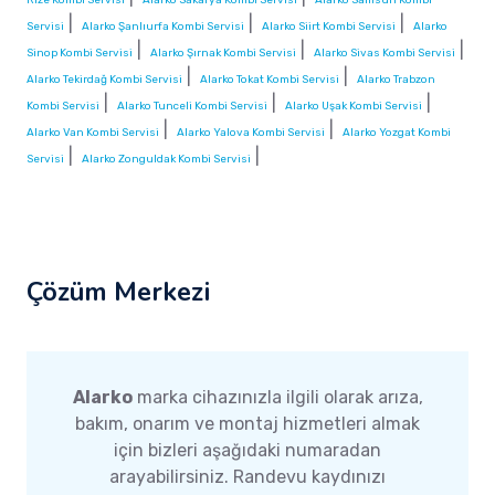
|
|
|
Servisi
Alarko Şanlıurfa Kombi Servisi
Alarko Siirt Kombi Servisi
Alarko
|
|
|
Sinop Kombi Servisi
Alarko Şırnak Kombi Servisi
Alarko Sivas Kombi Servisi
|
|
Alarko Tekirdağ Kombi Servisi
Alarko Tokat Kombi Servisi
Alarko Trabzon
|
|
|
Kombi Servisi
Alarko Tunceli Kombi Servisi
Alarko Uşak Kombi Servisi
|
|
Alarko Van Kombi Servisi
Alarko Yalova Kombi Servisi
Alarko Yozgat Kombi
|
|
Servisi
Alarko Zonguldak Kombi Servisi
Çözüm Merkezi
Alarko
marka cihazınızla ilgili olarak arıza,
bakım, onarım ve montaj hizmetleri almak
için bizleri aşağıdaki numaradan
arayabilirsiniz. Randevu kaydınızı