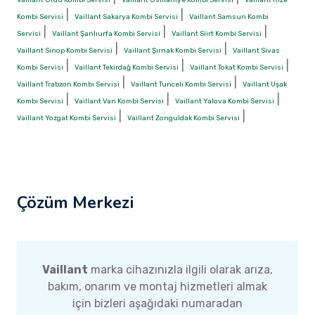
|
|
Kombi Servisi
Vaillant Sakarya Kombi Servisi
Vaillant Samsun Kombi
|
|
|
Servisi
Vaillant Şanlıurfa Kombi Servisi
Vaillant Siirt Kombi Servisi
|
|
Vaillant Sinop Kombi Servisi
Vaillant Şırnak Kombi Servisi
Vaillant Sivas
|
|
|
Kombi Servisi
Vaillant Tekirdağ Kombi Servisi
Vaillant Tokat Kombi Servisi
|
|
Vaillant Trabzon Kombi Servisi
Vaillant Tunceli Kombi Servisi
Vaillant Uşak
|
|
|
Kombi Servisi
Vaillant Van Kombi Servisi
Vaillant Yalova Kombi Servisi
|
|
Vaillant Yozgat Kombi Servisi
Vaillant Zonguldak Kombi Servisi
Çözüm Merkezi
Vaillant
marka cihazınızla ilgili olarak arıza,
bakım, onarım ve montaj hizmetleri almak
için bizleri aşağıdaki numaradan