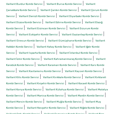
|
|
Vaillant Burdur Kombi Servisi
Vaillant Bursa Kombi Servisi
Vaillant
|
|
Çanakkale Kombi Servisi
Vaillant Çankırı Kombi Servisi
Vaillant Çorum Kombi
|
|
|
Servisi
Vaillant Denizli Kombi Servisi
Vaillant Diyarbakır Kombi Servisi
|
|
Vaillant Düzce Kombi Servisi
Vaillant Edirne Kombi Servisi
Vaillant Elazığ
|
|
Kombi Servisi
Vaillant Erzincan Kombi Servisi
Vaillant Erzurum Kombi
|
|
|
Servisi
Vaillant Eskişehir Kombi Servisi
Vaillant Gaziantep Kombi Servisi
|
|
Vaillant Giresun Kombi Servisi
Vaillant Gümüşhane Kombi Servisi
Vaillant
|
|
Hakkâri Kombi Servisi
Vaillant Hatay Kombi Servisi
Vaillant Iğdır Kombi
|
|
|
Servisi
Vaillant Isparta Kombi Servisi
Vaillant İstanbul Kombi Servisi
|
|
Vaillant İzmir Kombi Servisi
Vaillant Kahramanmaraş Kombi Servisi
Vaillant
|
|
Karabük Kombi Servisi
Vaillant Karaman Kombi Servisi
Vaillant Kars Kombi
|
|
|
Servisi
Vaillant Kastamonu Kombi Servisi
Vaillant Kayseri Kombi Servisi
|
|
Vaillant Kilis Kombi Servisi
Vaillant Kırıkkale Kombi Servisi
Vaillant Kırklareli
|
|
|
Kombi Servisi
Vaillant Kırşehir Kombi Servisi
Vaillant Kocaeli Kombi Servisi
|
|
Vaillant Konya Kombi Servisi
Vaillant Kütahya Kombi Servisi
Vaillant Malatya
|
|
|
Kombi Servisi
Vaillant Manisa Kombi Servisi
Vaillant Mardin Kombi Servisi
|
|
Vaillant Mersin Kombi Servisi
Vaillant Muğla Kombi Servisi
Vaillant Muş
|
|
|
Kombi Servisi
Vaillant Nevşehir Kombi Servisi
Vaillant Niğde Kombi Servisi
|
|
Vaillant Ordu Kombi Servisi
Vaillant Osmaniye Kombi Servisi
Vaillant Rize