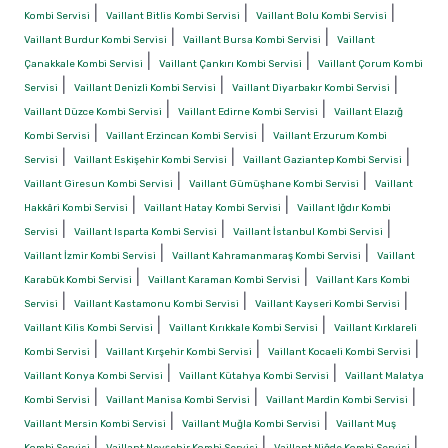
|
|
|
Kombi Servisi
Vaillant Bitlis Kombi Servisi
Vaillant Bolu Kombi Servisi
|
|
Vaillant Burdur Kombi Servisi
Vaillant Bursa Kombi Servisi
Vaillant
|
|
Çanakkale Kombi Servisi
Vaillant Çankırı Kombi Servisi
Vaillant Çorum Kombi
|
|
|
Servisi
Vaillant Denizli Kombi Servisi
Vaillant Diyarbakır Kombi Servisi
|
|
Vaillant Düzce Kombi Servisi
Vaillant Edirne Kombi Servisi
Vaillant Elazığ
|
|
Kombi Servisi
Vaillant Erzincan Kombi Servisi
Vaillant Erzurum Kombi
|
|
|
Servisi
Vaillant Eskişehir Kombi Servisi
Vaillant Gaziantep Kombi Servisi
|
|
Vaillant Giresun Kombi Servisi
Vaillant Gümüşhane Kombi Servisi
Vaillant
|
|
Hakkâri Kombi Servisi
Vaillant Hatay Kombi Servisi
Vaillant Iğdır Kombi
|
|
|
Servisi
Vaillant Isparta Kombi Servisi
Vaillant İstanbul Kombi Servisi
|
|
Vaillant İzmir Kombi Servisi
Vaillant Kahramanmaraş Kombi Servisi
Vaillant
|
|
Karabük Kombi Servisi
Vaillant Karaman Kombi Servisi
Vaillant Kars Kombi
|
|
|
Servisi
Vaillant Kastamonu Kombi Servisi
Vaillant Kayseri Kombi Servisi
|
|
Vaillant Kilis Kombi Servisi
Vaillant Kırıkkale Kombi Servisi
Vaillant Kırklareli
|
|
|
Kombi Servisi
Vaillant Kırşehir Kombi Servisi
Vaillant Kocaeli Kombi Servisi
|
|
Vaillant Konya Kombi Servisi
Vaillant Kütahya Kombi Servisi
Vaillant Malatya
|
|
|
Kombi Servisi
Vaillant Manisa Kombi Servisi
Vaillant Mardin Kombi Servisi
|
|
Vaillant Mersin Kombi Servisi
Vaillant Muğla Kombi Servisi
Vaillant Muş
|
|
|
Kombi Servisi
Vaillant Nevşehir Kombi Servisi
Vaillant Niğde Kombi Servisi