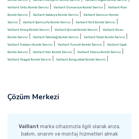
|
|
Vaillant Ordu Kombi Servisi
Vaillant Osmaniye Kombi Servisi
Vaillant Rize
|
|
Kombi Servisi
Vaillant Sakarya Kombi Servisi
Vaillant Samsun Kombi
|
|
|
Servisi
Vaillant Şanlıurfa Kombi Servisi
Vaillant Siirt Kombi Servisi
|
|
Vaillant Sinop Kombi Servisi
Vaillant Şırnak Kombi Servisi
Vaillant Sivas
|
|
|
Kombi Servisi
Vaillant Tekirdağ Kombi Servisi
Vaillant Tokat Kombi Servisi
|
|
Vaillant Trabzon Kombi Servisi
Vaillant Tunceli Kombi Servisi
Vaillant Uşak
|
|
|
Kombi Servisi
Vaillant Van Kombi Servisi
Vaillant Yalova Kombi Servisi
|
|
Vaillant Yozgat Kombi Servisi
Vaillant Zonguldak Kombi Servisi
Çözüm Merkezi
Vaillant
marka cihazınızla ilgili olarak arıza,
bakım, onarım ve montaj hizmetleri almak