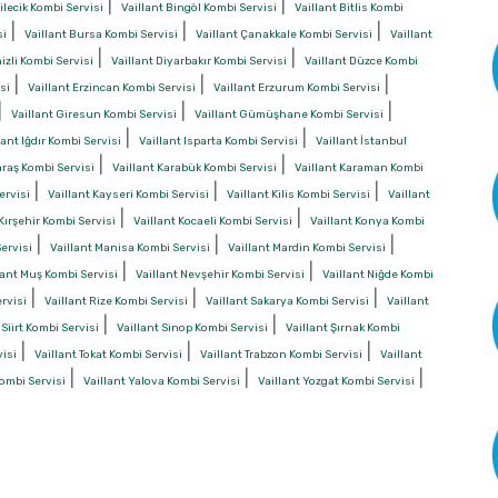
|
|
ilecik Kombi Servisi
Vaillant Bingöl Kombi Servisi
Vaillant Bitlis Kombi
|
|
|
si
Vaillant Bursa Kombi Servisi
Vaillant Çanakkale Kombi Servisi
Vaillant
|
|
izli Kombi Servisi
Vaillant Diyarbakır Kombi Servisi
Vaillant Düzce Kombi
|
|
|
si
Vaillant Erzincan Kombi Servisi
Vaillant Erzurum Kombi Servisi
|
|
|
Vaillant Giresun Kombi Servisi
Vaillant Gümüşhane Kombi Servisi
|
|
lant Iğdır Kombi Servisi
Vaillant Isparta Kombi Servisi
Vaillant İstanbul
|
|
raş Kombi Servisi
Vaillant Karabük Kombi Servisi
Vaillant Karaman Kombi
|
|
|
ervisi
Vaillant Kayseri Kombi Servisi
Vaillant Kilis Kombi Servisi
Vaillant
|
|
 Kırşehir Kombi Servisi
Vaillant Kocaeli Kombi Servisi
Vaillant Konya Kombi
|
|
|
ervisi
Vaillant Manisa Kombi Servisi
Vaillant Mardin Kombi Servisi
|
|
lant Muş Kombi Servisi
Vaillant Nevşehir Kombi Servisi
Vaillant Niğde Kombi
|
|
|
rvisi
Vaillant Rize Kombi Servisi
Vaillant Sakarya Kombi Servisi
Vaillant
|
|
 Siirt Kombi Servisi
Vaillant Sinop Kombi Servisi
Vaillant Şırnak Kombi
|
|
|
visi
Vaillant Tokat Kombi Servisi
Vaillant Trabzon Kombi Servisi
Vaillant
|
|
|
Kombi Servisi
Vaillant Yalova Kombi Servisi
Vaillant Yozgat Kombi Servisi