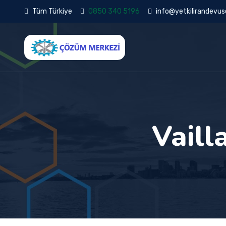
Tüm Türkiye
0850 340 5196
info@yetkilirandevuse
Vaill