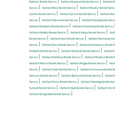
|
|
Batman Kombi Servisi
Vaillant Bayburt Kombi Servisi
Vaillant B
|
|
Servisi
Vaillant Bolu Kombi Servisi
Vaillant Burdur Kombi Servi
|
|
Çankırı Kombi Servisi
Vaillant Çorum Kombi Servisi
Vaillant Den
|
|
Servisi
Vaillant Edirne Kombi Servisi
Vaillant Elazığ Kombi Servi
|
Vaillant Eskişehir Kombi Servisi
Vaillant Gaziantep Kombi Servisi
|
|
Vaillant Hakkâri Kombi Servisi
Vaillant Hatay Kombi Servisi
Vail
|
|
Kombi Servisi
Vaillant İzmir Kombi Servisi
Vaillant Kahramanma
|
|
Servisi
Vaillant Kars Kombi Servisi
Vaillant Kastamonu Kombi S
|
|
Kırıkkale Kombi Servisi
Vaillant Kırklareli Kombi Servisi
Vaillant
|
|
Servisi
Vaillant Kütahya Kombi Servisi
Vaillant Malatya Kombi S
|
|
Vaillant Mersin Kombi Servisi
Vaillant Muğla Kombi Servisi
Vail
|
|
Servisi
Vaillant Ordu Kombi Servisi
Vaillant Osmaniye Kombi Se
|
|
Samsun Kombi Servisi
Vaillant Şanlıurfa Kombi Servisi
Vaillant
|
|
Servisi
Vaillant Sivas Kombi Servisi
Vaillant Tekirdağ Kombi Ser
|
|
Tunceli Kombi Servisi
Vaillant Uşak Kombi Servisi
Vaillant Van 
|
Vaillant Zonguldak Kombi Servisi