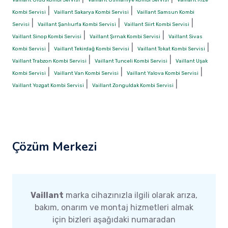
|
|
Kombi Servisi
Vaillant Sakarya Kombi Servisi
Vaillant Samsun Kombi
|
|
|
Servisi
Vaillant Şanlıurfa Kombi Servisi
Vaillant Siirt Kombi Servisi
|
|
Vaillant Sinop Kombi Servisi
Vaillant Şırnak Kombi Servisi
Vaillant Sivas
|
|
|
Kombi Servisi
Vaillant Tekirdağ Kombi Servisi
Vaillant Tokat Kombi Servisi
|
|
Vaillant Trabzon Kombi Servisi
Vaillant Tunceli Kombi Servisi
Vaillant Uşak
|
|
|
Kombi Servisi
Vaillant Van Kombi Servisi
Vaillant Yalova Kombi Servisi
|
|
Vaillant Yozgat Kombi Servisi
Vaillant Zonguldak Kombi Servisi
Çözüm Merkezi
Vaillant
marka cihazınızla ilgili olarak arıza,
bakım, onarım ve montaj hizmetleri almak
için bizleri aşağıdaki numaradan