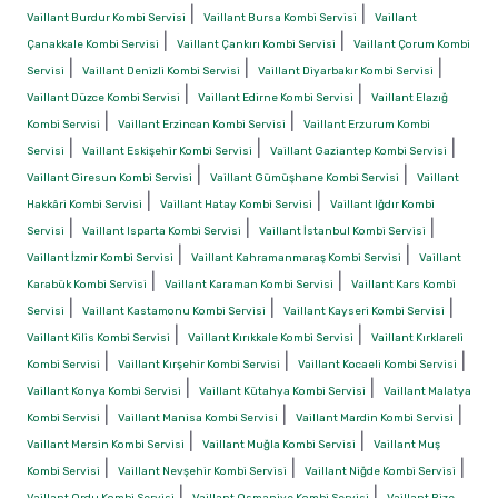
|
|
Vaillant Burdur Kombi Servisi
Vaillant Bursa Kombi Servisi
Vaillant
|
|
Çanakkale Kombi Servisi
Vaillant Çankırı Kombi Servisi
Vaillant Çorum Kombi
|
|
|
Servisi
Vaillant Denizli Kombi Servisi
Vaillant Diyarbakır Kombi Servisi
|
|
Vaillant Düzce Kombi Servisi
Vaillant Edirne Kombi Servisi
Vaillant Elazığ
|
|
Kombi Servisi
Vaillant Erzincan Kombi Servisi
Vaillant Erzurum Kombi
|
|
|
Servisi
Vaillant Eskişehir Kombi Servisi
Vaillant Gaziantep Kombi Servisi
|
|
Vaillant Giresun Kombi Servisi
Vaillant Gümüşhane Kombi Servisi
Vaillant
|
|
Hakkâri Kombi Servisi
Vaillant Hatay Kombi Servisi
Vaillant Iğdır Kombi
|
|
|
Servisi
Vaillant Isparta Kombi Servisi
Vaillant İstanbul Kombi Servisi
|
|
Vaillant İzmir Kombi Servisi
Vaillant Kahramanmaraş Kombi Servisi
Vaillant
|
|
Karabük Kombi Servisi
Vaillant Karaman Kombi Servisi
Vaillant Kars Kombi
|
|
|
Servisi
Vaillant Kastamonu Kombi Servisi
Vaillant Kayseri Kombi Servisi
|
|
Vaillant Kilis Kombi Servisi
Vaillant Kırıkkale Kombi Servisi
Vaillant Kırklareli
|
|
|
Kombi Servisi
Vaillant Kırşehir Kombi Servisi
Vaillant Kocaeli Kombi Servisi
|
|
Vaillant Konya Kombi Servisi
Vaillant Kütahya Kombi Servisi
Vaillant Malatya
|
|
|
Kombi Servisi
Vaillant Manisa Kombi Servisi
Vaillant Mardin Kombi Servisi
|
|
Vaillant Mersin Kombi Servisi
Vaillant Muğla Kombi Servisi
Vaillant Muş
|
|
|
Kombi Servisi
Vaillant Nevşehir Kombi Servisi
Vaillant Niğde Kombi Servisi
|
|
Vaillant Ordu Kombi Servisi
Vaillant Osmaniye Kombi Servisi
Vaillant Rize