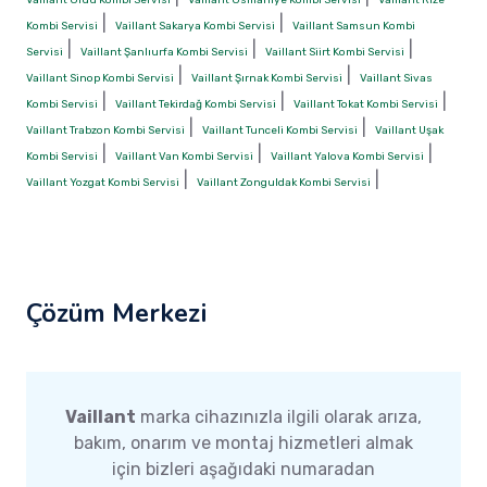
|
|
Kombi Servisi
Vaillant Sakarya Kombi Servisi
Vaillant Samsun Kombi
|
|
|
Servisi
Vaillant Şanlıurfa Kombi Servisi
Vaillant Siirt Kombi Servisi
|
|
Vaillant Sinop Kombi Servisi
Vaillant Şırnak Kombi Servisi
Vaillant Sivas
|
|
|
Kombi Servisi
Vaillant Tekirdağ Kombi Servisi
Vaillant Tokat Kombi Servisi
|
|
Vaillant Trabzon Kombi Servisi
Vaillant Tunceli Kombi Servisi
Vaillant Uşak
|
|
|
Kombi Servisi
Vaillant Van Kombi Servisi
Vaillant Yalova Kombi Servisi
|
|
Vaillant Yozgat Kombi Servisi
Vaillant Zonguldak Kombi Servisi
Çözüm Merkezi
Vaillant
marka cihazınızla ilgili olarak arıza,
bakım, onarım ve montaj hizmetleri almak
için bizleri aşağıdaki numaradan