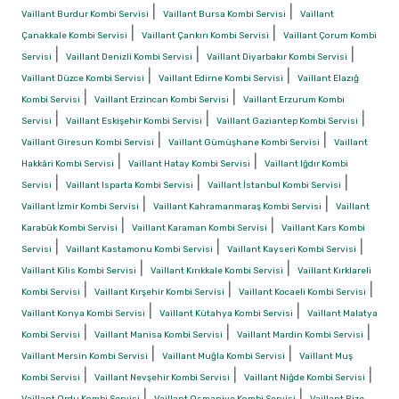
|
|
Vaillant Burdur Kombi Servisi
Vaillant Bursa Kombi Servisi
Vaillant
|
|
Çanakkale Kombi Servisi
Vaillant Çankırı Kombi Servisi
Vaillant Çorum Kombi
|
|
|
Servisi
Vaillant Denizli Kombi Servisi
Vaillant Diyarbakır Kombi Servisi
|
|
Vaillant Düzce Kombi Servisi
Vaillant Edirne Kombi Servisi
Vaillant Elazığ
|
|
Kombi Servisi
Vaillant Erzincan Kombi Servisi
Vaillant Erzurum Kombi
|
|
|
Servisi
Vaillant Eskişehir Kombi Servisi
Vaillant Gaziantep Kombi Servisi
|
|
Vaillant Giresun Kombi Servisi
Vaillant Gümüşhane Kombi Servisi
Vaillant
|
|
Hakkâri Kombi Servisi
Vaillant Hatay Kombi Servisi
Vaillant Iğdır Kombi
|
|
|
Servisi
Vaillant Isparta Kombi Servisi
Vaillant İstanbul Kombi Servisi
|
|
Vaillant İzmir Kombi Servisi
Vaillant Kahramanmaraş Kombi Servisi
Vaillant
|
|
Karabük Kombi Servisi
Vaillant Karaman Kombi Servisi
Vaillant Kars Kombi
|
|
|
Servisi
Vaillant Kastamonu Kombi Servisi
Vaillant Kayseri Kombi Servisi
|
|
Vaillant Kilis Kombi Servisi
Vaillant Kırıkkale Kombi Servisi
Vaillant Kırklareli
|
|
|
Kombi Servisi
Vaillant Kırşehir Kombi Servisi
Vaillant Kocaeli Kombi Servisi
|
|
Vaillant Konya Kombi Servisi
Vaillant Kütahya Kombi Servisi
Vaillant Malatya
|
|
|
Kombi Servisi
Vaillant Manisa Kombi Servisi
Vaillant Mardin Kombi Servisi
|
|
Vaillant Mersin Kombi Servisi
Vaillant Muğla Kombi Servisi
Vaillant Muş
|
|
|
Kombi Servisi
Vaillant Nevşehir Kombi Servisi
Vaillant Niğde Kombi Servisi
|
|
Vaillant Ordu Kombi Servisi
Vaillant Osmaniye Kombi Servisi
Vaillant Rize