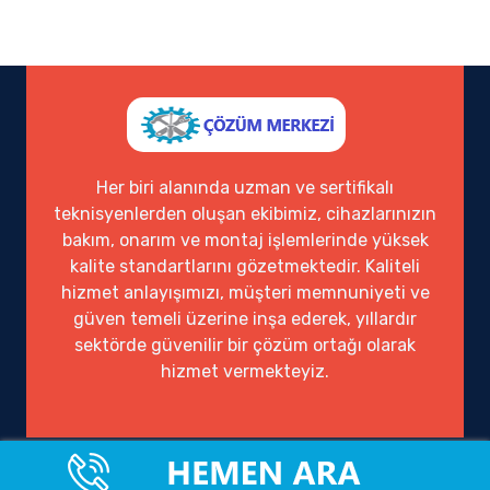
Her biri alanında uzman ve sertifikalı
teknisyenlerden oluşan ekibimiz, cihazlarınızın
bakım, onarım ve montaj işlemlerinde yüksek
kalite standartlarını gözetmektedir. Kaliteli
hizmet anlayışımızı, müşteri memnuniyeti ve
güven temeli üzerine inşa ederek, yıllardır
sektörde güvenilir bir çözüm ortağı olarak
hizmet vermekteyiz.