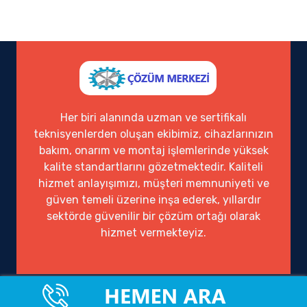
Her biri alanında uzman ve sertifikalı
teknisyenlerden oluşan ekibimiz, cihazlarınızın
bakım, onarım ve montaj işlemlerinde yüksek
kalite standartlarını gözetmektedir. Kaliteli
hizmet anlayışımızı, müşteri memnuniyeti ve
güven temeli üzerine inşa ederek, yıllardır
sektörde güvenilir bir çözüm ortağı olarak
hizmet vermekteyiz.