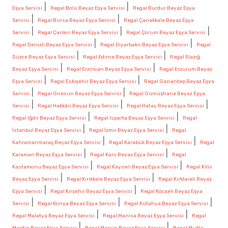
|
|
Eşya Servisi
Regal Bolu Beyaz Eşya Servisi
Regal Burdur Beyaz Eşya
|
|
Servisi
Regal Bursa Beyaz Eşya Servisi
Regal Çanakkale Beyaz Eşya
|
|
|
Servisi
Regal Çankırı Beyaz Eşya Servisi
Regal Çorum Beyaz Eşya Servisi
|
|
Regal Denizli Beyaz Eşya Servisi
Regal Diyarbakır Beyaz Eşya Servisi
Regal
|
|
Düzce Beyaz Eşya Servisi
Regal Edirne Beyaz Eşya Servisi
Regal Elazığ
|
|
Beyaz Eşya Servisi
Regal Erzincan Beyaz Eşya Servisi
Regal Erzurum Beyaz
|
|
Eşya Servisi
Regal Eskişehir Beyaz Eşya Servisi
Regal Gaziantep Beyaz Eşya
|
|
Servisi
Regal Giresun Beyaz Eşya Servisi
Regal Gümüşhane Beyaz Eşya
|
|
|
Servisi
Regal Hakkâri Beyaz Eşya Servisi
Regal Hatay Beyaz Eşya Servisi
|
|
Regal Iğdır Beyaz Eşya Servisi
Regal Isparta Beyaz Eşya Servisi
Regal
|
|
İstanbul Beyaz Eşya Servisi
Regal İzmir Beyaz Eşya Servisi
Regal
|
|
Kahramanmaraş Beyaz Eşya Servisi
Regal Karabük Beyaz Eşya Servisi
Regal
|
|
Karaman Beyaz Eşya Servisi
Regal Kars Beyaz Eşya Servisi
Regal
|
|
Kastamonu Beyaz Eşya Servisi
Regal Kayseri Beyaz Eşya Servisi
Regal Kilis
|
|
Beyaz Eşya Servisi
Regal Kırıkkale Beyaz Eşya Servisi
Regal Kırklareli Beyaz
|
|
Eşya Servisi
Regal Kırşehir Beyaz Eşya Servisi
Regal Kocaeli Beyaz Eşya
|
|
|
Servisi
Regal Konya Beyaz Eşya Servisi
Regal Kütahya Beyaz Eşya Servisi
|
|
Regal Malatya Beyaz Eşya Servisi
Regal Manisa Beyaz Eşya Servisi
Regal
|
|
Mardin Beyaz Eşya Servisi
Regal Mersin Beyaz Eşya Servisi
Regal Muğla