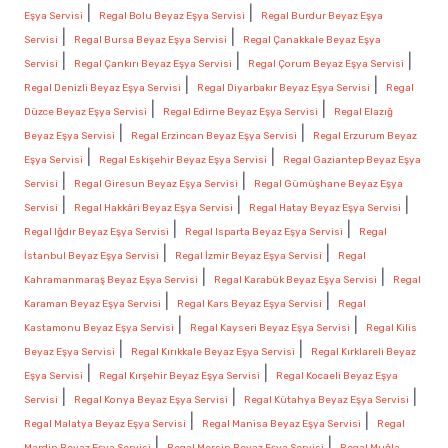
|
|
Eşya Servisi
Regal Bolu Beyaz Eşya Servisi
Regal Burdur Beyaz Eşya
|
|
Servisi
Regal Bursa Beyaz Eşya Servisi
Regal Çanakkale Beyaz Eşya
|
|
|
Servisi
Regal Çankırı Beyaz Eşya Servisi
Regal Çorum Beyaz Eşya Servisi
|
|
Regal Denizli Beyaz Eşya Servisi
Regal Diyarbakır Beyaz Eşya Servisi
Regal
|
|
Düzce Beyaz Eşya Servisi
Regal Edirne Beyaz Eşya Servisi
Regal Elazığ
|
|
Beyaz Eşya Servisi
Regal Erzincan Beyaz Eşya Servisi
Regal Erzurum Beyaz
|
|
Eşya Servisi
Regal Eskişehir Beyaz Eşya Servisi
Regal Gaziantep Beyaz Eşya
|
|
Servisi
Regal Giresun Beyaz Eşya Servisi
Regal Gümüşhane Beyaz Eşya
|
|
|
Servisi
Regal Hakkâri Beyaz Eşya Servisi
Regal Hatay Beyaz Eşya Servisi
|
|
Regal Iğdır Beyaz Eşya Servisi
Regal Isparta Beyaz Eşya Servisi
Regal
|
|
İstanbul Beyaz Eşya Servisi
Regal İzmir Beyaz Eşya Servisi
Regal
|
|
Kahramanmaraş Beyaz Eşya Servisi
Regal Karabük Beyaz Eşya Servisi
Regal
|
|
Karaman Beyaz Eşya Servisi
Regal Kars Beyaz Eşya Servisi
Regal
|
|
Kastamonu Beyaz Eşya Servisi
Regal Kayseri Beyaz Eşya Servisi
Regal Kilis
|
|
Beyaz Eşya Servisi
Regal Kırıkkale Beyaz Eşya Servisi
Regal Kırklareli Beyaz
|
|
Eşya Servisi
Regal Kırşehir Beyaz Eşya Servisi
Regal Kocaeli Beyaz Eşya
|
|
|
Servisi
Regal Konya Beyaz Eşya Servisi
Regal Kütahya Beyaz Eşya Servisi
|
|
Regal Malatya Beyaz Eşya Servisi
Regal Manisa Beyaz Eşya Servisi
Regal
|
|
Mardin Beyaz Eşya Servisi
Regal Mersin Beyaz Eşya Servisi
Regal Muğla