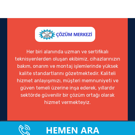
Her biri alanında uzman ve sertifikalı
teknisyenlerden oluşan ekibimiz, cihazlarınızın
bakım, onarım ve montaj işlemlerinde yüksek
kalite standartlarını gözetmektedir. Kaliteli
hizmet anlayışımızı, müşteri memnuniyeti ve
güven temeli üzerine inşa ederek, yıllardır
sektörde güvenilir bir çözüm ortağı olarak
hizmet vermekteyiz.