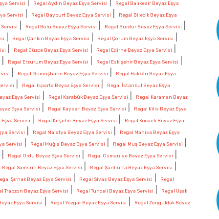
|
|
şya Servisi
Regal Aydın Beyaz Eşya Servisi
Regal Balıkesir Beyaz Eşya
|
|
ya Servisi
Regal Bayburt Beyaz Eşya Servisi
Regal Bilecik Beyaz Eşya
|
|
|
 Servisi
Regal Bolu Beyaz Eşya Servisi
Regal Burdur Beyaz Eşya Servisi
|
|
|
si
Regal Çankırı Beyaz Eşya Servisi
Regal Çorum Beyaz Eşya Servisi
|
|
|
isi
Regal Düzce Beyaz Eşya Servisi
Regal Edirne Beyaz Eşya Servisi
|
|
|
Regal Erzurum Beyaz Eşya Servisi
Regal Eskişehir Beyaz Eşya Servisi
|
|
visi
Regal Gümüşhane Beyaz Eşya Servisi
Regal Hakkâri Beyaz Eşya
|
|
ervisi
Regal Isparta Beyaz Eşya Servisi
Regal İstanbul Beyaz Eşya
|
|
yaz Eşya Servisi
Regal Karabük Beyaz Eşya Servisi
Regal Karaman Beyaz
|
|
yaz Eşya Servisi
Regal Kayseri Beyaz Eşya Servisi
Regal Kilis Beyaz Eşya
|
|
z Eşya Servisi
Regal Kırşehir Beyaz Eşya Servisi
Regal Kocaeli Beyaz Eşya
|
|
ya Servisi
Regal Malatya Beyaz Eşya Servisi
Regal Manisa Beyaz Eşya
|
|
|
ya Servisi
Regal Muğla Beyaz Eşya Servisi
Regal Muş Beyaz Eşya Servisi
|
|
|
Regal Ordu Beyaz Eşya Servisi
Regal Osmaniye Beyaz Eşya Servisi
|
|
|
Regal Samsun Beyaz Eşya Servisi
Regal Şanlıurfa Beyaz Eşya Servisi
|
|
egal Şırnak Beyaz Eşya Servisi
Regal Sivas Beyaz Eşya Servisi
Regal
|
|
l Trabzon Beyaz Eşya Servisi
Regal Tunceli Beyaz Eşya Servisi
Regal Uşak
|
|
Beyaz Eşya Servisi
Regal Yozgat Beyaz Eşya Servisi
Regal Zonguldak Beyaz