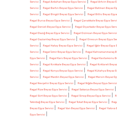
|
|
Servisi
Regal Ardahan Beyaz Eşya Servisi
Regal Artvin Beyaz E
|
|
Servisi
Regal Bartın Beyaz Eşya Servisi
Regal Batman Beyaz Eş
|
|
Servisi
Regal Bingöl Beyaz Eşya Servisi
Regal Bitlis Beyaz Eşya
|
Regal Bursa Beyaz Eşya Servisi
Regal Çanakkale Beyaz Eşya Servi
|
Regal Denizli Beyaz Eşya Servisi
Regal Diyarbakır Beyaz Eşya Serv
|
Regal Elazığ Beyaz Eşya Servisi
Regal Erzincan Beyaz Eşya Servisi
|
Regal Gaziantep Beyaz Eşya Servisi
Regal Giresun Beyaz Eşya Ser
|
|
Servisi
Regal Hatay Beyaz Eşya Servisi
Regal Iğdır Beyaz Eşya S
|
|
Servisi
Regal İzmir Beyaz Eşya Servisi
Regal Kahramanmaraş Be
|
|
Eşya Servisi
Regal Kars Beyaz Eşya Servisi
Regal Kastamonu Be
|
|
Servisi
Regal Kırıkkale Beyaz Eşya Servisi
Regal Kırklareli Beya
|
|
Servisi
Regal Konya Beyaz Eşya Servisi
Regal Kütahya Beyaz Eş
|
|
Servisi
Regal Mardin Beyaz Eşya Servisi
Regal Mersin Beyaz Eş
|
Regal Nevşehir Beyaz Eşya Servisi
Regal Niğde Beyaz Eşya Servisi
|
Regal Rize Beyaz Eşya Servisi
Regal Sakarya Beyaz Eşya Servisi
|
|
Regal Siirt Beyaz Eşya Servisi
Regal Sinop Beyaz Eşya Servisi
R
|
|
Tekirdağ Beyaz Eşya Servisi
Regal Tokat Beyaz Eşya Servisi
Rega
|
|
Beyaz Eşya Servisi
Regal Van Beyaz Eşya Servisi
Regal Yalova 
|
Eşya Servisi