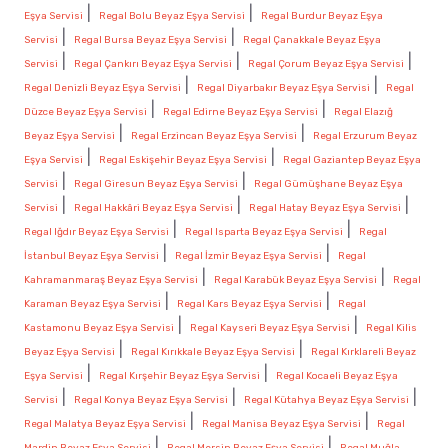
|
|
Eşya Servisi
Regal Bolu Beyaz Eşya Servisi
Regal Burdur Beyaz Eşya
|
|
Servisi
Regal Bursa Beyaz Eşya Servisi
Regal Çanakkale Beyaz Eşya
|
|
|
Servisi
Regal Çankırı Beyaz Eşya Servisi
Regal Çorum Beyaz Eşya Servisi
|
|
Regal Denizli Beyaz Eşya Servisi
Regal Diyarbakır Beyaz Eşya Servisi
Regal
|
|
Düzce Beyaz Eşya Servisi
Regal Edirne Beyaz Eşya Servisi
Regal Elazığ
|
|
Beyaz Eşya Servisi
Regal Erzincan Beyaz Eşya Servisi
Regal Erzurum Beyaz
|
|
Eşya Servisi
Regal Eskişehir Beyaz Eşya Servisi
Regal Gaziantep Beyaz Eşya
|
|
Servisi
Regal Giresun Beyaz Eşya Servisi
Regal Gümüşhane Beyaz Eşya
|
|
|
Servisi
Regal Hakkâri Beyaz Eşya Servisi
Regal Hatay Beyaz Eşya Servisi
|
|
Regal Iğdır Beyaz Eşya Servisi
Regal Isparta Beyaz Eşya Servisi
Regal
|
|
İstanbul Beyaz Eşya Servisi
Regal İzmir Beyaz Eşya Servisi
Regal
|
|
Kahramanmaraş Beyaz Eşya Servisi
Regal Karabük Beyaz Eşya Servisi
Regal
|
|
Karaman Beyaz Eşya Servisi
Regal Kars Beyaz Eşya Servisi
Regal
|
|
Kastamonu Beyaz Eşya Servisi
Regal Kayseri Beyaz Eşya Servisi
Regal Kilis
|
|
Beyaz Eşya Servisi
Regal Kırıkkale Beyaz Eşya Servisi
Regal Kırklareli Beyaz
|
|
Eşya Servisi
Regal Kırşehir Beyaz Eşya Servisi
Regal Kocaeli Beyaz Eşya
|
|
|
Servisi
Regal Konya Beyaz Eşya Servisi
Regal Kütahya Beyaz Eşya Servisi
|
|
Regal Malatya Beyaz Eşya Servisi
Regal Manisa Beyaz Eşya Servisi
Regal
|
|
Mardin Beyaz Eşya Servisi
Regal Mersin Beyaz Eşya Servisi
Regal Muğla