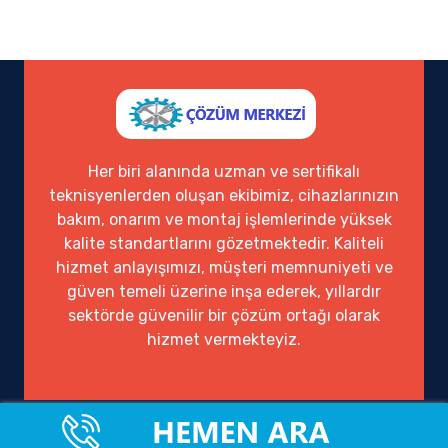
Her biri alanında uzman ve sertifikalı
teknisyenlerden oluşan ekibimiz, cihazlarınızın
bakım, onarım ve montaj işlemlerinde yüksek
kalite standartlarını gözetmektedir. Kaliteli
hizmet anlayışımızı, müşteri memnuniyeti ve
güven temeli üzerine inşa ederek, yıllardır
sektörde güvenilir bir çözüm ortağı olarak
hizmet vermekteyiz.