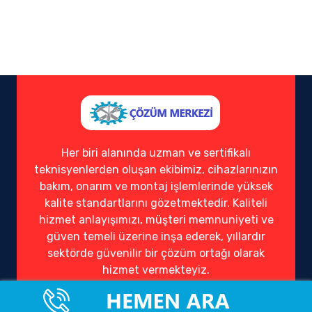
Her biri alanında uzman ve sertifikalı
teknisyenlerden oluşan ekibimiz, cihazlarınızın
bakım, onarım ve montaj işlemlerinde yüksek
kalite standartlarını gözetmektedir. Kaliteli
hizmet anlayışımızı, müşteri memnuniyeti ve
güven temeli üzerine inşa ederek, yıllardır
sektörde güvenilir bir çözüm ortağı olarak
hizmet vermekteyiz.