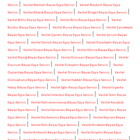
|
|
Servisi
Vestel Batman Beyaz Eşya Servisi
Vestel Bayburt Beyaz Eşya
|
|
|
Servisi
Vestel Bilecik Beyaz Eşya Servisi
Vestel Bingöl Beyaz Eşya Servisi
|
|
Vestel Bitlis Beyaz Eşya Servisi
Vestel Bolu Beyaz Eşya Servisi
Vestel
|
|
Burdur Beyaz Eşya Servisi
Vestel Bursa Beyaz Eşya Servisi
Vestel Çanakkale
|
|
Beyaz Eşya Servisi
Vestel Çankırı Beyaz Eşya Servisi
Vestel Çorum Beyaz
|
|
Eşya Servisi
Vestel Denizli Beyaz Eşya Servisi
Vestel Diyarbakır Beyaz Eşya
|
|
|
Servisi
Vestel Düzce Beyaz Eşya Servisi
Vestel Edirne Beyaz Eşya Servisi
|
|
Vestel Elazığ Beyaz Eşya Servisi
Vestel Erzincan Beyaz Eşya Servisi
Vestel
|
|
Erzurum Beyaz Eşya Servisi
Vestel Eskişehir Beyaz Eşya Servisi
Vestel
|
|
Gaziantep Beyaz Eşya Servisi
Vestel Giresun Beyaz Eşya Servisi
Vestel
|
|
Gümüşhane Beyaz Eşya Servisi
Vestel Hakkâri Beyaz Eşya Servisi
Vestel
|
|
Hatay Beyaz Eşya Servisi
Vestel Iğdır Beyaz Eşya Servisi
Vestel Isparta
|
|
Beyaz Eşya Servisi
Vestel İstanbul Beyaz Eşya Servisi
Vestel İzmir Beyaz
|
|
Eşya Servisi
Vestel Kahramanmaraş Beyaz Eşya Servisi
Vestel Karabük
|
|
Beyaz Eşya Servisi
Vestel Karaman Beyaz Eşya Servisi
Vestel Kars Beyaz
|
|
Eşya Servisi
Vestel Kastamonu Beyaz Eşya Servisi
Vestel Kayseri Beyaz
|
|
Eşya Servisi
Vestel Kilis Beyaz Eşya Servisi
Vestel Kırıkkale Beyaz Eşya
|
|
Servisi
Vestel Kırklareli Beyaz Eşya Servisi
Vestel Kırşehir Beyaz Eşya
|
|
|
Servisi
Vestel Kocaeli Beyaz Eşya Servisi
Vestel Konya Beyaz Eşya Servisi