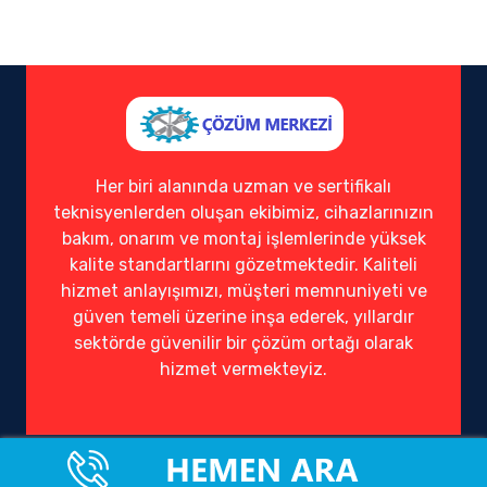
Her biri alanında uzman ve sertifikalı
teknisyenlerden oluşan ekibimiz, cihazlarınızın
bakım, onarım ve montaj işlemlerinde yüksek
kalite standartlarını gözetmektedir. Kaliteli
hizmet anlayışımızı, müşteri memnuniyeti ve
güven temeli üzerine inşa ederek, yıllardır
sektörde güvenilir bir çözüm ortağı olarak
hizmet vermekteyiz.