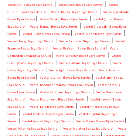
|
|
Vestel Bitlis Beyaz Eşya Servisi
Vestel Bolu Beyaz Eşya Servisi
Vestel
|
|
Burdur Beyaz Eşya Servisi
Vestel Bursa Beyaz Eşya Servisi
Vestel Çanakkale
|
|
Beyaz Eşya Servisi
Vestel Çankırı Beyaz Eşya Servisi
Vestel Çorum Beyaz
|
|
Eşya Servisi
Vestel Denizli Beyaz Eşya Servisi
Vestel Diyarbakır Beyaz Eşya
|
|
|
Servisi
Vestel Düzce Beyaz Eşya Servisi
Vestel Edirne Beyaz Eşya Servisi
|
|
Vestel Elazığ Beyaz Eşya Servisi
Vestel Erzincan Beyaz Eşya Servisi
Vestel
|
|
Erzurum Beyaz Eşya Servisi
Vestel Eskişehir Beyaz Eşya Servisi
Vestel
|
|
Gaziantep Beyaz Eşya Servisi
Vestel Giresun Beyaz Eşya Servisi
Vestel
|
|
Gümüşhane Beyaz Eşya Servisi
Vestel Hakkâri Beyaz Eşya Servisi
Vestel
|
|
Hatay Beyaz Eşya Servisi
Vestel Iğdır Beyaz Eşya Servisi
Vestel Isparta
|
|
Beyaz Eşya Servisi
Vestel İstanbul Beyaz Eşya Servisi
Vestel İzmir Beyaz
|
|
Eşya Servisi
Vestel Kahramanmaraş Beyaz Eşya Servisi
Vestel Karabük
|
|
Beyaz Eşya Servisi
Vestel Karaman Beyaz Eşya Servisi
Vestel Kars Beyaz
|
|
Eşya Servisi
Vestel Kastamonu Beyaz Eşya Servisi
Vestel Kayseri Beyaz
|
|
Eşya Servisi
Vestel Kilis Beyaz Eşya Servisi
Vestel Kırıkkale Beyaz Eşya
|
|
Servisi
Vestel Kırklareli Beyaz Eşya Servisi
Vestel Kırşehir Beyaz Eşya
|
|
|
Servisi
Vestel Kocaeli Beyaz Eşya Servisi
Vestel Konya Beyaz Eşya Servisi
|
|
Vestel Kütahya Beyaz Eşya Servisi
Vestel Malatya Beyaz Eşya Servisi
Vestel
|
|
Manisa Beyaz Eşya Servisi
Vestel Mardin Beyaz Eşya Servisi
Vestel Mersin