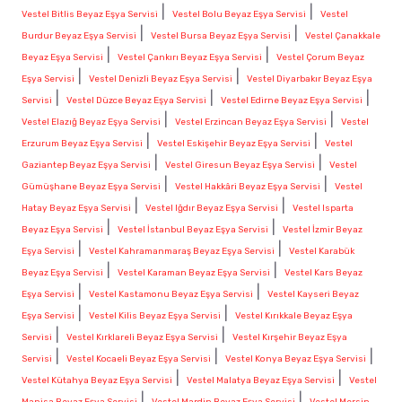
|
|
Vestel Bitlis Beyaz Eşya Servisi
Vestel Bolu Beyaz Eşya Servisi
Vestel
|
|
Burdur Beyaz Eşya Servisi
Vestel Bursa Beyaz Eşya Servisi
Vestel Çanakkale
|
|
Beyaz Eşya Servisi
Vestel Çankırı Beyaz Eşya Servisi
Vestel Çorum Beyaz
|
|
Eşya Servisi
Vestel Denizli Beyaz Eşya Servisi
Vestel Diyarbakır Beyaz Eşya
|
|
|
Servisi
Vestel Düzce Beyaz Eşya Servisi
Vestel Edirne Beyaz Eşya Servisi
|
|
Vestel Elazığ Beyaz Eşya Servisi
Vestel Erzincan Beyaz Eşya Servisi
Vestel
|
|
Erzurum Beyaz Eşya Servisi
Vestel Eskişehir Beyaz Eşya Servisi
Vestel
|
|
Gaziantep Beyaz Eşya Servisi
Vestel Giresun Beyaz Eşya Servisi
Vestel
|
|
Gümüşhane Beyaz Eşya Servisi
Vestel Hakkâri Beyaz Eşya Servisi
Vestel
|
|
Hatay Beyaz Eşya Servisi
Vestel Iğdır Beyaz Eşya Servisi
Vestel Isparta
|
|
Beyaz Eşya Servisi
Vestel İstanbul Beyaz Eşya Servisi
Vestel İzmir Beyaz
|
|
Eşya Servisi
Vestel Kahramanmaraş Beyaz Eşya Servisi
Vestel Karabük
|
|
Beyaz Eşya Servisi
Vestel Karaman Beyaz Eşya Servisi
Vestel Kars Beyaz
|
|
Eşya Servisi
Vestel Kastamonu Beyaz Eşya Servisi
Vestel Kayseri Beyaz
|
|
Eşya Servisi
Vestel Kilis Beyaz Eşya Servisi
Vestel Kırıkkale Beyaz Eşya
|
|
Servisi
Vestel Kırklareli Beyaz Eşya Servisi
Vestel Kırşehir Beyaz Eşya
|
|
|
Servisi
Vestel Kocaeli Beyaz Eşya Servisi
Vestel Konya Beyaz Eşya Servisi
|
|
Vestel Kütahya Beyaz Eşya Servisi
Vestel Malatya Beyaz Eşya Servisi
Vestel
|
|
Manisa Beyaz Eşya Servisi
Vestel Mardin Beyaz Eşya Servisi
Vestel Mersin