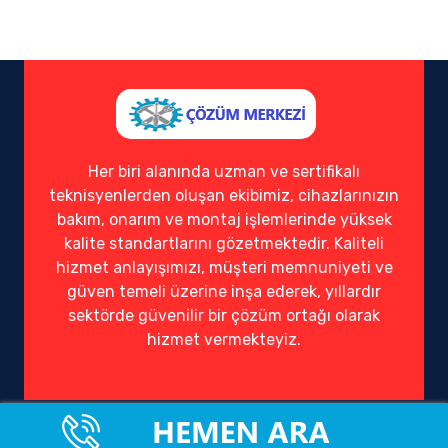
Her biri alanında uzman ve sertifikalı
teknisyenlerden oluşan ekibimiz, cihazlarınızın
bakım, onarım ve montaj işlemlerinde yüksek
kalite standartlarını gözetmektedir. Kaliteli
hizmet anlayışımızı, müşteri memnuniyeti ve
güven temeli üzerine inşa ederek, yıllardır
sektörde güvenilir bir çözüm ortağı olarak
hizmet vermekteyiz.