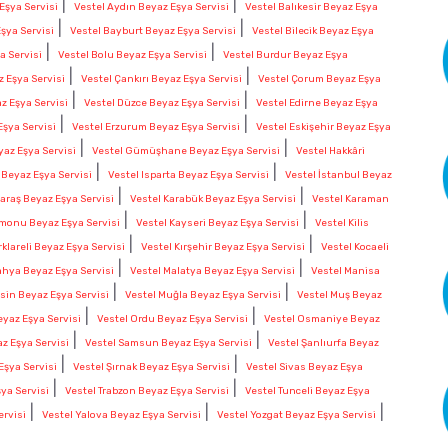
|
|
Eşya Servisi
Vestel Aydın Beyaz Eşya Servisi
Vestel Balıkesir Beyaz Eşya
|
|
şya Servisi
Vestel Bayburt Beyaz Eşya Servisi
Vestel Bilecik Beyaz Eşya
|
|
a Servisi
Vestel Bolu Beyaz Eşya Servisi
Vestel Burdur Beyaz Eşya
|
|
 Eşya Servisi
Vestel Çankırı Beyaz Eşya Servisi
Vestel Çorum Beyaz Eşya
|
|
z Eşya Servisi
Vestel Düzce Beyaz Eşya Servisi
Vestel Edirne Beyaz Eşya
|
|
Eşya Servisi
Vestel Erzurum Beyaz Eşya Servisi
Vestel Eskişehir Beyaz Eşya
|
|
yaz Eşya Servisi
Vestel Gümüşhane Beyaz Eşya Servisi
Vestel Hakkâri
|
|
r Beyaz Eşya Servisi
Vestel Isparta Beyaz Eşya Servisi
Vestel İstanbul Beyaz
|
|
raş Beyaz Eşya Servisi
Vestel Karabük Beyaz Eşya Servisi
Vestel Karaman
|
|
monu Beyaz Eşya Servisi
Vestel Kayseri Beyaz Eşya Servisi
Vestel Kilis
|
|
rklareli Beyaz Eşya Servisi
Vestel Kırşehir Beyaz Eşya Servisi
Vestel Kocaeli
|
|
ahya Beyaz Eşya Servisi
Vestel Malatya Beyaz Eşya Servisi
Vestel Manisa
|
|
sin Beyaz Eşya Servisi
Vestel Muğla Beyaz Eşya Servisi
Vestel Muş Beyaz
|
|
eyaz Eşya Servisi
Vestel Ordu Beyaz Eşya Servisi
Vestel Osmaniye Beyaz
|
|
z Eşya Servisi
Vestel Samsun Beyaz Eşya Servisi
Vestel Şanlıurfa Beyaz
|
|
Eşya Servisi
Vestel Şırnak Beyaz Eşya Servisi
Vestel Sivas Beyaz Eşya
|
|
şya Servisi
Vestel Trabzon Beyaz Eşya Servisi
Vestel Tunceli Beyaz Eşya
|
|
|
ervisi
Vestel Yalova Beyaz Eşya Servisi
Vestel Yozgat Beyaz Eşya Servisi