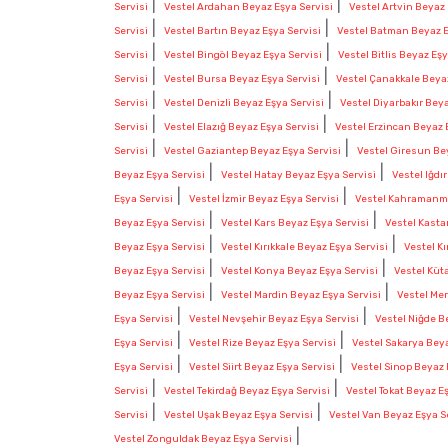
|
|
Servisi
Vestel Ardahan Beyaz Eşya Servisi
Vestel Artvin Beyaz 
|
|
Servisi
Vestel Bartın Beyaz Eşya Servisi
Vestel Batman Beyaz E
|
|
Servisi
Vestel Bingöl Beyaz Eşya Servisi
Vestel Bitlis Beyaz Eşy
|
|
Servisi
Vestel Bursa Beyaz Eşya Servisi
Vestel Çanakkale Beyaz
|
|
Servisi
Vestel Denizli Beyaz Eşya Servisi
Vestel Diyarbakır Beya
|
|
Servisi
Vestel Elazığ Beyaz Eşya Servisi
Vestel Erzincan Beyaz 
|
|
Servisi
Vestel Gaziantep Beyaz Eşya Servisi
Vestel Giresun Be
|
|
Beyaz Eşya Servisi
Vestel Hatay Beyaz Eşya Servisi
Vestel Iğdı
|
|
Eşya Servisi
Vestel İzmir Beyaz Eşya Servisi
Vestel Kahramanma
|
|
Beyaz Eşya Servisi
Vestel Kars Beyaz Eşya Servisi
Vestel Kasta
|
|
Beyaz Eşya Servisi
Vestel Kırıkkale Beyaz Eşya Servisi
Vestel Kı
|
|
Beyaz Eşya Servisi
Vestel Konya Beyaz Eşya Servisi
Vestel Küt
|
|
Beyaz Eşya Servisi
Vestel Mardin Beyaz Eşya Servisi
Vestel Mer
|
|
Eşya Servisi
Vestel Nevşehir Beyaz Eşya Servisi
Vestel Niğde B
|
|
Eşya Servisi
Vestel Rize Beyaz Eşya Servisi
Vestel Sakarya Beya
|
|
Eşya Servisi
Vestel Siirt Beyaz Eşya Servisi
Vestel Sinop Beyaz 
|
|
Servisi
Vestel Tekirdağ Beyaz Eşya Servisi
Vestel Tokat Beyaz E
|
|
Servisi
Vestel Uşak Beyaz Eşya Servisi
Vestel Van Beyaz Eşya S
|
Vestel Zonguldak Beyaz Eşya Servisi