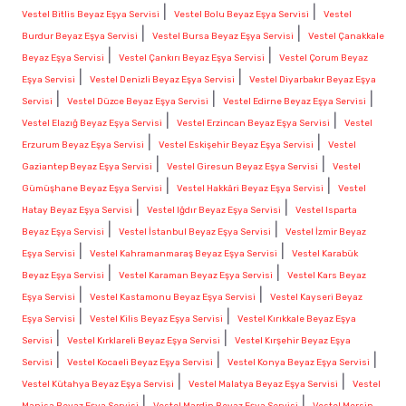
|
|
Vestel Bitlis Beyaz Eşya Servisi
Vestel Bolu Beyaz Eşya Servisi
Vestel
|
|
Burdur Beyaz Eşya Servisi
Vestel Bursa Beyaz Eşya Servisi
Vestel Çanakkale
|
|
Beyaz Eşya Servisi
Vestel Çankırı Beyaz Eşya Servisi
Vestel Çorum Beyaz
|
|
Eşya Servisi
Vestel Denizli Beyaz Eşya Servisi
Vestel Diyarbakır Beyaz Eşya
|
|
|
Servisi
Vestel Düzce Beyaz Eşya Servisi
Vestel Edirne Beyaz Eşya Servisi
|
|
Vestel Elazığ Beyaz Eşya Servisi
Vestel Erzincan Beyaz Eşya Servisi
Vestel
|
|
Erzurum Beyaz Eşya Servisi
Vestel Eskişehir Beyaz Eşya Servisi
Vestel
|
|
Gaziantep Beyaz Eşya Servisi
Vestel Giresun Beyaz Eşya Servisi
Vestel
|
|
Gümüşhane Beyaz Eşya Servisi
Vestel Hakkâri Beyaz Eşya Servisi
Vestel
|
|
Hatay Beyaz Eşya Servisi
Vestel Iğdır Beyaz Eşya Servisi
Vestel Isparta
|
|
Beyaz Eşya Servisi
Vestel İstanbul Beyaz Eşya Servisi
Vestel İzmir Beyaz
|
|
Eşya Servisi
Vestel Kahramanmaraş Beyaz Eşya Servisi
Vestel Karabük
|
|
Beyaz Eşya Servisi
Vestel Karaman Beyaz Eşya Servisi
Vestel Kars Beyaz
|
|
Eşya Servisi
Vestel Kastamonu Beyaz Eşya Servisi
Vestel Kayseri Beyaz
|
|
Eşya Servisi
Vestel Kilis Beyaz Eşya Servisi
Vestel Kırıkkale Beyaz Eşya
|
|
Servisi
Vestel Kırklareli Beyaz Eşya Servisi
Vestel Kırşehir Beyaz Eşya
|
|
|
Servisi
Vestel Kocaeli Beyaz Eşya Servisi
Vestel Konya Beyaz Eşya Servisi
|
|
Vestel Kütahya Beyaz Eşya Servisi
Vestel Malatya Beyaz Eşya Servisi
Vestel
|
|
Manisa Beyaz Eşya Servisi
Vestel Mardin Beyaz Eşya Servisi
Vestel Mersin