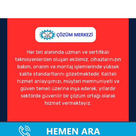
Her biri alanında uzman ve sertifikalı
teknisyenlerden oluşan ekibimiz, cihazlarınızın
bakım, onarım ve montaj işlemlerinde yüksek
kalite standartlarını gözetmektedir. Kaliteli
hizmet anlayışımızı, müşteri memnuniyeti ve
güven temeli üzerine inşa ederek, yıllardır
sektörde güvenilir bir çözüm ortağı olarak
hizmet vermekteyiz.