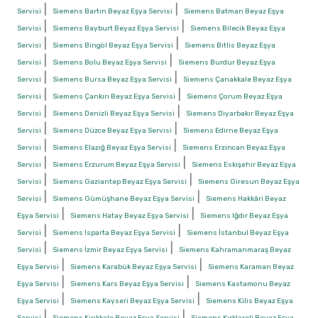
|
|
Servisi
Siemens Bartın Beyaz Eşya Servisi
Siemens Batman Beyaz Eşya
|
|
Servisi
Siemens Bayburt Beyaz Eşya Servisi
Siemens Bilecik Beyaz Eşya
|
|
Servisi
Siemens Bingöl Beyaz Eşya Servisi
Siemens Bitlis Beyaz Eşya
|
|
Servisi
Siemens Bolu Beyaz Eşya Servisi
Siemens Burdur Beyaz Eşya
|
|
Servisi
Siemens Bursa Beyaz Eşya Servisi
Siemens Çanakkale Beyaz Eşya
|
|
Servisi
Siemens Çankırı Beyaz Eşya Servisi
Siemens Çorum Beyaz Eşya
|
|
Servisi
Siemens Denizli Beyaz Eşya Servisi
Siemens Diyarbakır Beyaz Eşya
|
|
Servisi
Siemens Düzce Beyaz Eşya Servisi
Siemens Edirne Beyaz Eşya
|
|
Servisi
Siemens Elazığ Beyaz Eşya Servisi
Siemens Erzincan Beyaz Eşya
|
|
Servisi
Siemens Erzurum Beyaz Eşya Servisi
Siemens Eskişehir Beyaz Eşya
|
|
Servisi
Siemens Gaziantep Beyaz Eşya Servisi
Siemens Giresun Beyaz Eşya
|
|
Servisi
Siemens Gümüşhane Beyaz Eşya Servisi
Siemens Hakkâri Beyaz
|
|
Eşya Servisi
Siemens Hatay Beyaz Eşya Servisi
Siemens Iğdır Beyaz Eşya
|
|
Servisi
Siemens Isparta Beyaz Eşya Servisi
Siemens İstanbul Beyaz Eşya
|
|
Servisi
Siemens İzmir Beyaz Eşya Servisi
Siemens Kahramanmaraş Beyaz
|
|
Eşya Servisi
Siemens Karabük Beyaz Eşya Servisi
Siemens Karaman Beyaz
|
|
Eşya Servisi
Siemens Kars Beyaz Eşya Servisi
Siemens Kastamonu Beyaz
|
|
Eşya Servisi
Siemens Kayseri Beyaz Eşya Servisi
Siemens Kilis Beyaz Eşya
|
|
Servisi
Siemens Kırıkkale Beyaz Eşya Servisi
Siemens Kırklareli Beyaz Eşya