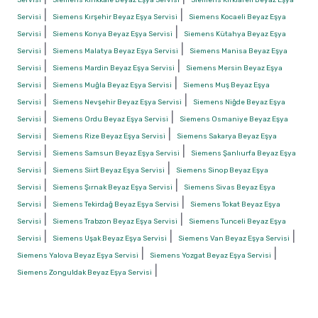
|
|
Servisi
Siemens Kırşehir Beyaz Eşya Servisi
Siemens Kocaeli Beyaz Eşya
|
|
Servisi
Siemens Konya Beyaz Eşya Servisi
Siemens Kütahya Beyaz Eşya
|
|
Servisi
Siemens Malatya Beyaz Eşya Servisi
Siemens Manisa Beyaz Eşya
|
|
Servisi
Siemens Mardin Beyaz Eşya Servisi
Siemens Mersin Beyaz Eşya
|
|
Servisi
Siemens Muğla Beyaz Eşya Servisi
Siemens Muş Beyaz Eşya
|
|
Servisi
Siemens Nevşehir Beyaz Eşya Servisi
Siemens Niğde Beyaz Eşya
|
|
Servisi
Siemens Ordu Beyaz Eşya Servisi
Siemens Osmaniye Beyaz Eşya
|
|
Servisi
Siemens Rize Beyaz Eşya Servisi
Siemens Sakarya Beyaz Eşya
|
|
Servisi
Siemens Samsun Beyaz Eşya Servisi
Siemens Şanlıurfa Beyaz Eşya
|
|
Servisi
Siemens Siirt Beyaz Eşya Servisi
Siemens Sinop Beyaz Eşya
|
|
Servisi
Siemens Şırnak Beyaz Eşya Servisi
Siemens Sivas Beyaz Eşya
|
|
Servisi
Siemens Tekirdağ Beyaz Eşya Servisi
Siemens Tokat Beyaz Eşya
|
|
Servisi
Siemens Trabzon Beyaz Eşya Servisi
Siemens Tunceli Beyaz Eşya
|
|
|
Servisi
Siemens Uşak Beyaz Eşya Servisi
Siemens Van Beyaz Eşya Servisi
|
|
Siemens Yalova Beyaz Eşya Servisi
Siemens Yozgat Beyaz Eşya Servisi
|
Siemens Zonguldak Beyaz Eşya Servisi