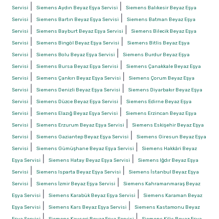
|
|
Servisi
Siemens Aydın Beyaz Eşya Servisi
Siemens Balıkesir Beyaz Eşya
|
|
Servisi
Siemens Bartın Beyaz Eşya Servisi
Siemens Batman Beyaz Eşya
|
|
Servisi
Siemens Bayburt Beyaz Eşya Servisi
Siemens Bilecik Beyaz Eşya
|
|
Servisi
Siemens Bingöl Beyaz Eşya Servisi
Siemens Bitlis Beyaz Eşya
|
|
Servisi
Siemens Bolu Beyaz Eşya Servisi
Siemens Burdur Beyaz Eşya
|
|
Servisi
Siemens Bursa Beyaz Eşya Servisi
Siemens Çanakkale Beyaz Eşya
|
|
Servisi
Siemens Çankırı Beyaz Eşya Servisi
Siemens Çorum Beyaz Eşya
|
|
Servisi
Siemens Denizli Beyaz Eşya Servisi
Siemens Diyarbakır Beyaz Eşya
|
|
Servisi
Siemens Düzce Beyaz Eşya Servisi
Siemens Edirne Beyaz Eşya
|
|
Servisi
Siemens Elazığ Beyaz Eşya Servisi
Siemens Erzincan Beyaz Eşya
|
|
Servisi
Siemens Erzurum Beyaz Eşya Servisi
Siemens Eskişehir Beyaz Eşya
|
|
Servisi
Siemens Gaziantep Beyaz Eşya Servisi
Siemens Giresun Beyaz Eşya
|
|
Servisi
Siemens Gümüşhane Beyaz Eşya Servisi
Siemens Hakkâri Beyaz
|
|
Eşya Servisi
Siemens Hatay Beyaz Eşya Servisi
Siemens Iğdır Beyaz Eşya
|
|
Servisi
Siemens Isparta Beyaz Eşya Servisi
Siemens İstanbul Beyaz Eşya
|
|
Servisi
Siemens İzmir Beyaz Eşya Servisi
Siemens Kahramanmaraş Beyaz
|
|
Eşya Servisi
Siemens Karabük Beyaz Eşya Servisi
Siemens Karaman Beyaz
|
|
Eşya Servisi
Siemens Kars Beyaz Eşya Servisi
Siemens Kastamonu Beyaz
|
|
Eşya Servisi
Siemens Kayseri Beyaz Eşya Servisi
Siemens Kilis Beyaz Eşya