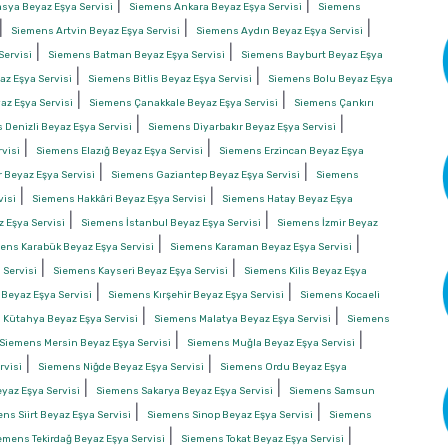
|
|
ya Beyaz Eşya Servisi
Siemens Ankara Beyaz Eşya Servisi
Siemens
|
|
|
Siemens Artvin Beyaz Eşya Servisi
Siemens Aydın Beyaz Eşya Servisi
|
|
Servisi
Siemens Batman Beyaz Eşya Servisi
Siemens Bayburt Beyaz Eşya
|
|
z Eşya Servisi
Siemens Bitlis Beyaz Eşya Servisi
Siemens Bolu Beyaz Eşya
|
|
z Eşya Servisi
Siemens Çanakkale Beyaz Eşya Servisi
Siemens Çankırı
|
|
 Denizli Beyaz Eşya Servisi
Siemens Diyarbakır Beyaz Eşya Servisi
|
|
visi
Siemens Elazığ Beyaz Eşya Servisi
Siemens Erzincan Beyaz Eşya
|
|
 Beyaz Eşya Servisi
Siemens Gaziantep Beyaz Eşya Servisi
Siemens
|
|
isi
Siemens Hakkâri Beyaz Eşya Servisi
Siemens Hatay Beyaz Eşya
|
|
 Eşya Servisi
Siemens İstanbul Beyaz Eşya Servisi
Siemens İzmir Beyaz
|
|
ens Karabük Beyaz Eşya Servisi
Siemens Karaman Beyaz Eşya Servisi
|
|
Servisi
Siemens Kayseri Beyaz Eşya Servisi
Siemens Kilis Beyaz Eşya
|
|
 Beyaz Eşya Servisi
Siemens Kırşehir Beyaz Eşya Servisi
Siemens Kocaeli
|
|
 Kütahya Beyaz Eşya Servisi
Siemens Malatya Beyaz Eşya Servisi
Siemens
|
|
Siemens Mersin Beyaz Eşya Servisi
Siemens Muğla Beyaz Eşya Servisi
|
|
rvisi
Siemens Niğde Beyaz Eşya Servisi
Siemens Ordu Beyaz Eşya
|
|
yaz Eşya Servisi
Siemens Sakarya Beyaz Eşya Servisi
Siemens Samsun
|
|
ns Siirt Beyaz Eşya Servisi
Siemens Sinop Beyaz Eşya Servisi
Siemens
|
|
emens Tekirdağ Beyaz Eşya Servisi
Siemens Tokat Beyaz Eşya Servisi