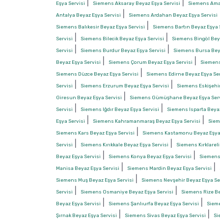
|
|
Eşya Servisi
Siemens Aksaray Beyaz Eşya Servisi
Siemens Amas
|
Antalya Beyaz Eşya Servisi
Siemens Ardahan Beyaz Eşya Servisi
|
Siemens Balıkesir Beyaz Eşya Servisi
Siemens Bartın Beyaz Eşya 
|
|
Servisi
Siemens Bilecik Beyaz Eşya Servisi
Siemens Bingöl Beya
|
|
Servisi
Siemens Burdur Beyaz Eşya Servisi
Siemens Bursa Beya
|
|
Beyaz Eşya Servisi
Siemens Çorum Beyaz Eşya Servisi
Siemens
|
Siemens Düzce Beyaz Eşya Servisi
Siemens Edirne Beyaz Eşya Ser
|
|
Servisi
Siemens Erzurum Beyaz Eşya Servisi
Siemens Eskişehir
|
Giresun Beyaz Eşya Servisi
Siemens Gümüşhane Beyaz Eşya Serv
|
|
Servisi
Siemens Iğdır Beyaz Eşya Servisi
Siemens Isparta Beyaz
|
|
Eşya Servisi
Siemens Kahramanmaraş Beyaz Eşya Servisi
Siem
|
Siemens Kars Beyaz Eşya Servisi
Siemens Kastamonu Beyaz Eşya 
|
|
Servisi
Siemens Kırıkkale Beyaz Eşya Servisi
Siemens Kırklareli
|
|
Beyaz Eşya Servisi
Siemens Konya Beyaz Eşya Servisi
Siemens
|
|
Manisa Beyaz Eşya Servisi
Siemens Mardin Beyaz Eşya Servisi
|
Siemens Muş Beyaz Eşya Servisi
Siemens Nevşehir Beyaz Eşya Se
|
|
Servisi
Siemens Osmaniye Beyaz Eşya Servisi
Siemens Rize Be
|
|
Beyaz Eşya Servisi
Siemens Şanlıurfa Beyaz Eşya Servisi
Sieme
|
|
Şırnak Beyaz Eşya Servisi
Siemens Sivas Beyaz Eşya Servisi
Si