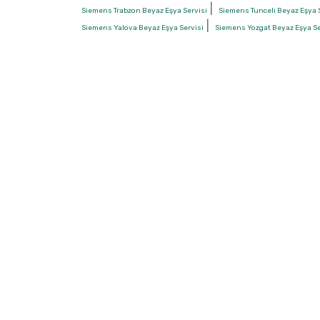
|
Siemens Trabzon Beyaz Eşya Servisi
Siemens Tunceli Beyaz Eşya 
|
Siemens Yalova Beyaz Eşya Servisi
Siemens Yozgat Beyaz Eşya Se