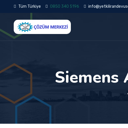
Tüm Türkiye
0850 340 5196
info@yetkilirandevuse
Siemens 