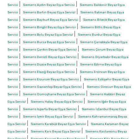
|
|
Servisi
Siemens Aydın Beyaz Eşya Servisi
Siemens Balıkesir Beyaz Eşya
|
|
Servisi
Siemens Bartın Beyaz Eşya Servisi
Siemens Batman Beyaz Eşya
|
|
Servisi
Siemens Bayburt Beyaz Eşya Servisi
Siemens Bilecik Beyaz Eşya
|
|
Servisi
Siemens Bingöl Beyaz Eşya Servisi
Siemens Bitlis Beyaz Eşya
|
|
Servisi
Siemens Bolu Beyaz Eşya Servisi
Siemens Burdur Beyaz Eşya
|
|
Servisi
Siemens Bursa Beyaz Eşya Servisi
Siemens Çanakkale Beyaz Eşya
|
|
Servisi
Siemens Çankırı Beyaz Eşya Servisi
Siemens Çorum Beyaz Eşya
|
|
Servisi
Siemens Denizli Beyaz Eşya Servisi
Siemens Diyarbakır Beyaz Eşya
|
|
Servisi
Siemens Düzce Beyaz Eşya Servisi
Siemens Edirne Beyaz Eşya
|
|
Servisi
Siemens Elazığ Beyaz Eşya Servisi
Siemens Erzincan Beyaz Eşya
|
|
Servisi
Siemens Erzurum Beyaz Eşya Servisi
Siemens Eskişehir Beyaz Eşya
|
|
Servisi
Siemens Gaziantep Beyaz Eşya Servisi
Siemens Giresun Beyaz Eşya
|
|
Servisi
Siemens Gümüşhane Beyaz Eşya Servisi
Siemens Hakkâri Beyaz
|
|
Eşya Servisi
Siemens Hatay Beyaz Eşya Servisi
Siemens Iğdır Beyaz Eşya
|
|
Servisi
Siemens Isparta Beyaz Eşya Servisi
Siemens İstanbul Beyaz Eşya
|
|
Servisi
Siemens İzmir Beyaz Eşya Servisi
Siemens Kahramanmaraş Beyaz
|
|
Eşya Servisi
Siemens Karabük Beyaz Eşya Servisi
Siemens Karaman Beyaz
|
|
Eşya Servisi
Siemens Kars Beyaz Eşya Servisi
Siemens Kastamonu Beyaz
|
|
Eşya Servisi
Siemens Kayseri Beyaz Eşya Servisi
Siemens Kilis Beyaz Eşya