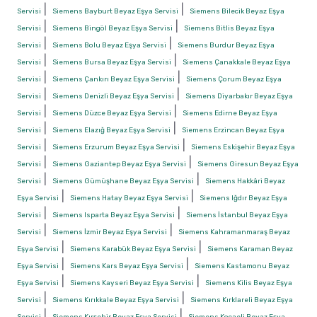
|
|
Servisi
Siemens Bayburt Beyaz Eşya Servisi
Siemens Bilecik Beyaz Eşya
|
|
Servisi
Siemens Bingöl Beyaz Eşya Servisi
Siemens Bitlis Beyaz Eşya
|
|
Servisi
Siemens Bolu Beyaz Eşya Servisi
Siemens Burdur Beyaz Eşya
|
|
Servisi
Siemens Bursa Beyaz Eşya Servisi
Siemens Çanakkale Beyaz Eşya
|
|
Servisi
Siemens Çankırı Beyaz Eşya Servisi
Siemens Çorum Beyaz Eşya
|
|
Servisi
Siemens Denizli Beyaz Eşya Servisi
Siemens Diyarbakır Beyaz Eşya
|
|
Servisi
Siemens Düzce Beyaz Eşya Servisi
Siemens Edirne Beyaz Eşya
|
|
Servisi
Siemens Elazığ Beyaz Eşya Servisi
Siemens Erzincan Beyaz Eşya
|
|
Servisi
Siemens Erzurum Beyaz Eşya Servisi
Siemens Eskişehir Beyaz Eşya
|
|
Servisi
Siemens Gaziantep Beyaz Eşya Servisi
Siemens Giresun Beyaz Eşya
|
|
Servisi
Siemens Gümüşhane Beyaz Eşya Servisi
Siemens Hakkâri Beyaz
|
|
Eşya Servisi
Siemens Hatay Beyaz Eşya Servisi
Siemens Iğdır Beyaz Eşya
|
|
Servisi
Siemens Isparta Beyaz Eşya Servisi
Siemens İstanbul Beyaz Eşya
|
|
Servisi
Siemens İzmir Beyaz Eşya Servisi
Siemens Kahramanmaraş Beyaz
|
|
Eşya Servisi
Siemens Karabük Beyaz Eşya Servisi
Siemens Karaman Beyaz
|
|
Eşya Servisi
Siemens Kars Beyaz Eşya Servisi
Siemens Kastamonu Beyaz
|
|
Eşya Servisi
Siemens Kayseri Beyaz Eşya Servisi
Siemens Kilis Beyaz Eşya
|
|
Servisi
Siemens Kırıkkale Beyaz Eşya Servisi
Siemens Kırklareli Beyaz Eşya
|
|
Servisi
Siemens Kırşehir Beyaz Eşya Servisi
Siemens Kocaeli Beyaz Eşya