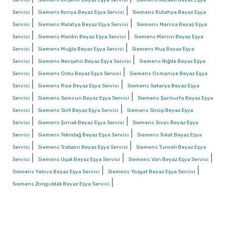
|
|
Servisi
Siemens Konya Beyaz Eşya Servisi
Siemens Kütahya Beyaz Eşya
|
|
Servisi
Siemens Malatya Beyaz Eşya Servisi
Siemens Manisa Beyaz Eşya
|
|
Servisi
Siemens Mardin Beyaz Eşya Servisi
Siemens Mersin Beyaz Eşya
|
|
Servisi
Siemens Muğla Beyaz Eşya Servisi
Siemens Muş Beyaz Eşya
|
|
Servisi
Siemens Nevşehir Beyaz Eşya Servisi
Siemens Niğde Beyaz Eşya
|
|
Servisi
Siemens Ordu Beyaz Eşya Servisi
Siemens Osmaniye Beyaz Eşya
|
|
Servisi
Siemens Rize Beyaz Eşya Servisi
Siemens Sakarya Beyaz Eşya
|
|
Servisi
Siemens Samsun Beyaz Eşya Servisi
Siemens Şanlıurfa Beyaz Eşya
|
|
Servisi
Siemens Siirt Beyaz Eşya Servisi
Siemens Sinop Beyaz Eşya
|
|
Servisi
Siemens Şırnak Beyaz Eşya Servisi
Siemens Sivas Beyaz Eşya
|
|
Servisi
Siemens Tekirdağ Beyaz Eşya Servisi
Siemens Tokat Beyaz Eşya
|
|
Servisi
Siemens Trabzon Beyaz Eşya Servisi
Siemens Tunceli Beyaz Eşya
|
|
|
Servisi
Siemens Uşak Beyaz Eşya Servisi
Siemens Van Beyaz Eşya Servisi
|
|
Siemens Yalova Beyaz Eşya Servisi
Siemens Yozgat Beyaz Eşya Servisi
|
Siemens Zonguldak Beyaz Eşya Servisi