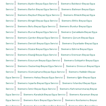
|
|
Servisi
Siemens Aydın Beyaz Eşya Servisi
Siemens Balıkesir Beyaz Eşya
|
|
Servisi
Siemens Bartın Beyaz Eşya Servisi
Siemens Batman Beyaz Eşya
|
|
Servisi
Siemens Bayburt Beyaz Eşya Servisi
Siemens Bilecik Beyaz Eşya
|
|
Servisi
Siemens Bingöl Beyaz Eşya Servisi
Siemens Bitlis Beyaz Eşya
|
|
Servisi
Siemens Bolu Beyaz Eşya Servisi
Siemens Burdur Beyaz Eşya
|
|
Servisi
Siemens Bursa Beyaz Eşya Servisi
Siemens Çanakkale Beyaz Eşya
|
|
Servisi
Siemens Çankırı Beyaz Eşya Servisi
Siemens Çorum Beyaz Eşya
|
|
Servisi
Siemens Denizli Beyaz Eşya Servisi
Siemens Diyarbakır Beyaz Eşya
|
|
Servisi
Siemens Düzce Beyaz Eşya Servisi
Siemens Edirne Beyaz Eşya
|
|
Servisi
Siemens Elazığ Beyaz Eşya Servisi
Siemens Erzincan Beyaz Eşya
|
|
Servisi
Siemens Erzurum Beyaz Eşya Servisi
Siemens Eskişehir Beyaz Eşya
|
|
Servisi
Siemens Gaziantep Beyaz Eşya Servisi
Siemens Giresun Beyaz Eşya
|
|
Servisi
Siemens Gümüşhane Beyaz Eşya Servisi
Siemens Hakkâri Beyaz
|
|
Eşya Servisi
Siemens Hatay Beyaz Eşya Servisi
Siemens Iğdır Beyaz Eşya
|
|
Servisi
Siemens Isparta Beyaz Eşya Servisi
Siemens İstanbul Beyaz Eşya
|
|
Servisi
Siemens İzmir Beyaz Eşya Servisi
Siemens Kahramanmaraş Beyaz
|
|
Eşya Servisi
Siemens Karabük Beyaz Eşya Servisi
Siemens Karaman Beyaz
|
|
Eşya Servisi
Siemens Kars Beyaz Eşya Servisi
Siemens Kastamonu Beyaz
|
|
Eşya Servisi
Siemens Kayseri Beyaz Eşya Servisi
Siemens Kilis Beyaz Eşya