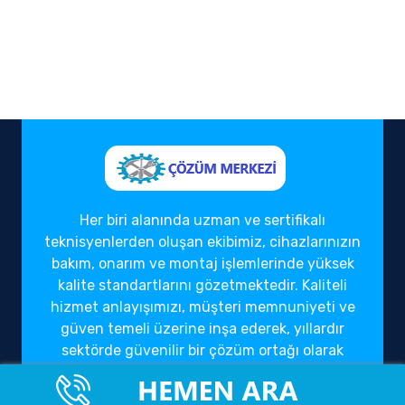
Her biri alanında uzman ve sertifikalı
teknisyenlerden oluşan ekibimiz, cihazlarınızın
bakım, onarım ve montaj işlemlerinde yüksek
kalite standartlarını gözetmektedir. Kaliteli
hizmet anlayışımızı, müşteri memnuniyeti ve
güven temeli üzerine inşa ederek, yıllardır
sektörde güvenilir bir çözüm ortağı olarak
hizmet vermekteyiz.