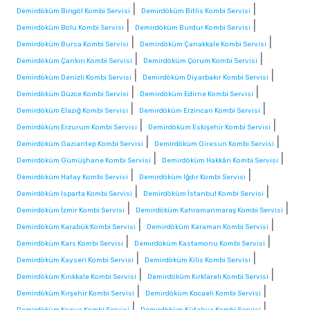
|
|
Demirdöküm Bingöl Kombi Servisi
Demirdöküm Bitlis Kombi Servisi
|
|
Demirdöküm Bolu Kombi Servisi
Demirdöküm Burdur Kombi Servisi
|
|
Demirdöküm Bursa Kombi Servisi
Demirdöküm Çanakkale Kombi Servisi
|
|
Demirdöküm Çankırı Kombi Servisi
Demirdöküm Çorum Kombi Servisi
|
|
Demirdöküm Denizli Kombi Servisi
Demirdöküm Diyarbakır Kombi Servisi
|
|
Demirdöküm Düzce Kombi Servisi
Demirdöküm Edirne Kombi Servisi
|
|
Demirdöküm Elazığ Kombi Servisi
Demirdöküm Erzincan Kombi Servisi
|
|
Demirdöküm Erzurum Kombi Servisi
Demirdöküm Eskişehir Kombi Servisi
|
|
Demirdöküm Gaziantep Kombi Servisi
Demirdöküm Giresun Kombi Servisi
|
|
Demirdöküm Gümüşhane Kombi Servisi
Demirdöküm Hakkâri Kombi Servisi
|
|
Demirdöküm Hatay Kombi Servisi
Demirdöküm Iğdır Kombi Servisi
|
|
Demirdöküm Isparta Kombi Servisi
Demirdöküm İstanbul Kombi Servisi
|
|
Demirdöküm İzmir Kombi Servisi
Demirdöküm Kahramanmaraş Kombi Servisi
|
|
Demirdöküm Karabük Kombi Servisi
Demirdöküm Karaman Kombi Servisi
|
|
Demirdöküm Kars Kombi Servisi
Demirdöküm Kastamonu Kombi Servisi
|
|
Demirdöküm Kayseri Kombi Servisi
Demirdöküm Kilis Kombi Servisi
|
|
Demirdöküm Kırıkkale Kombi Servisi
Demirdöküm Kırklareli Kombi Servisi
|
|
Demirdöküm Kırşehir Kombi Servisi
Demirdöküm Kocaeli Kombi Servisi
|
|
Demirdöküm Konya Kombi Servisi
Demirdöküm Kütahya Kombi Servisi