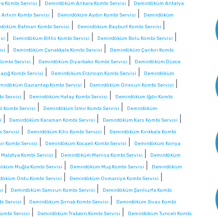
|
|
 Kombi Servisi
Demirdöküm Ankara Kombi Servisi
Demirdöküm Antalya
|
|
Artvin Kombi Servisi
Demirdöküm Aydın Kombi Servisi
Demirdöküm
|
|
döküm Batman Kombi Servisi
Demirdöküm Bayburt Kombi Servisi
|
|
|
si
Demirdöküm Bitlis Kombi Servisi
Demirdöküm Bolu Kombi Servisi
|
|
isi
Demirdöküm Çanakkale Kombi Servisi
Demirdöküm Çankırı Kombi
|
|
Kombi Servisi
Demirdöküm Diyarbakır Kombi Servisi
Demirdöküm Düzce
|
|
azığ Kombi Servisi
Demirdöküm Erzincan Kombi Servisi
Demirdöküm
|
|
mirdöküm Gaziantep Kombi Servisi
Demirdöküm Giresun Kombi Servisi
|
|
i Servisi
Demirdöküm Hatay Kombi Servisi
Demirdöküm Iğdır Kombi
|
|
 Kombi Servisi
Demirdöküm İzmir Kombi Servisi
Demirdöküm
|
|
|
i
Demirdöküm Karaman Kombi Servisi
Demirdöküm Kars Kombi Servisi
|
|
 Servisi
Demirdöküm Kilis Kombi Servisi
Demirdöküm Kırıkkale Kombi
|
|
r Kombi Servisi
Demirdöküm Kocaeli Kombi Servisi
Demirdöküm Konya
|
|
Malatya Kombi Servisi
Demirdöküm Manisa Kombi Servisi
Demirdöküm
|
|
öküm Muğla Kombi Servisi
Demirdöküm Muş Kombi Servisi
Demirdöküm
|
|
döküm Ordu Kombi Servisi
Demirdöküm Osmaniye Kombi Servisi
|
|
si
Demirdöküm Samsun Kombi Servisi
Demirdöküm Şanlıurfa Kombi
|
|
i Servisi
Demirdöküm Şırnak Kombi Servisi
Demirdöküm Sivas Kombi
|
|
ombi Servisi
Demirdöküm Trabzon Kombi Servisi
Demirdöküm Tunceli Kombi