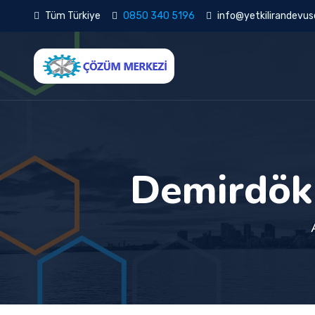
Tüm Türkiye
0850 340 5196
info@yetkilirandevuse
Demirdökü