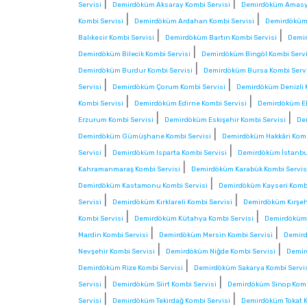
|
|
Servisi
Demirdöküm Aksaray Kombi Servisi
Demirdöküm Amasya
|
|
Kombi Servisi
Demirdöküm Ardahan Kombi Servisi
Demirdöküm 
|
|
Balıkesir Kombi Servisi
Demirdöküm Bartın Kombi Servisi
Demir
|
Demirdöküm Bilecik Kombi Servisi
Demirdöküm Bingöl Kombi Servi
|
Demirdöküm Burdur Kombi Servisi
Demirdöküm Bursa Kombi Serv
|
|
Servisi
Demirdöküm Çorum Kombi Servisi
Demirdöküm Denizli 
|
|
Kombi Servisi
Demirdöküm Edirne Kombi Servisi
Demirdöküm El
|
|
Erzurum Kombi Servisi
Demirdöküm Eskişehir Kombi Servisi
De
|
Demirdöküm Gümüşhane Kombi Servisi
Demirdöküm Hakkâri Komb
|
|
Servisi
Demirdöküm Isparta Kombi Servisi
Demirdöküm İstanbul
|
Kahramanmaraş Kombi Servisi
Demirdöküm Karabük Kombi Servis
|
Demirdöküm Kastamonu Kombi Servisi
Demirdöküm Kayseri Kombi
|
|
Servisi
Demirdöküm Kırklareli Kombi Servisi
Demirdöküm Kırşehi
|
|
Kombi Servisi
Demirdöküm Kütahya Kombi Servisi
Demirdöküm 
|
|
Mardin Kombi Servisi
Demirdöküm Mersin Kombi Servisi
Demird
|
|
Nevşehir Kombi Servisi
Demirdöküm Niğde Kombi Servisi
Demir
|
Demirdöküm Rize Kombi Servisi
Demirdöküm Sakarya Kombi Servi
|
|
Servisi
Demirdöküm Siirt Kombi Servisi
Demirdöküm Sinop Komb
|
|
Servisi
Demirdöküm Tekirdağ Kombi Servisi
Demirdöküm Tokat K