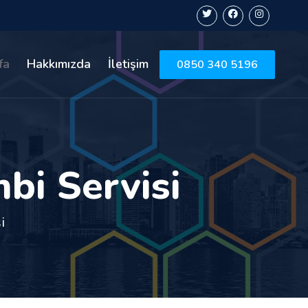
fa
Hakkımızda
İletişim
0850 340 5196
bi Servisi
i