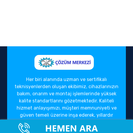
Her biri alanında uzman ve sertifikalı
teknisyenlerden oluşan ekibimiz, cihazlarınızın
bakım, onarım ve montaj işlemlerinde yüksek
kalite standartlarını gözetmektedir. Kaliteli
hizmet anlayışımızı, müşteri memnuniyeti ve
güven temeli üzerine inşa ederek, yıllardır
sektörde güvenilir bir çözüm ortağı olarak
hizmet vermekteyiz.