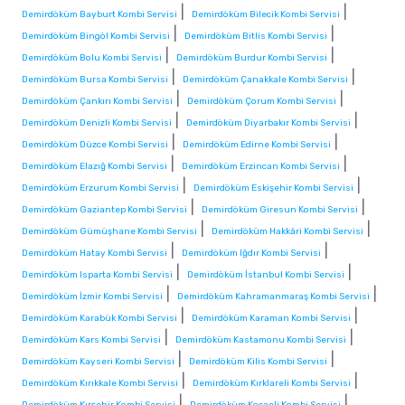
|
|
Demirdöküm Bayburt Kombi Servisi
Demirdöküm Bilecik Kombi Servisi
|
|
Demirdöküm Bingöl Kombi Servisi
Demirdöküm Bitlis Kombi Servisi
|
|
Demirdöküm Bolu Kombi Servisi
Demirdöküm Burdur Kombi Servisi
|
|
Demirdöküm Bursa Kombi Servisi
Demirdöküm Çanakkale Kombi Servisi
|
|
Demirdöküm Çankırı Kombi Servisi
Demirdöküm Çorum Kombi Servisi
|
|
Demirdöküm Denizli Kombi Servisi
Demirdöküm Diyarbakır Kombi Servisi
|
|
Demirdöküm Düzce Kombi Servisi
Demirdöküm Edirne Kombi Servisi
|
|
Demirdöküm Elazığ Kombi Servisi
Demirdöküm Erzincan Kombi Servisi
|
|
Demirdöküm Erzurum Kombi Servisi
Demirdöküm Eskişehir Kombi Servisi
|
|
Demirdöküm Gaziantep Kombi Servisi
Demirdöküm Giresun Kombi Servisi
|
|
Demirdöküm Gümüşhane Kombi Servisi
Demirdöküm Hakkâri Kombi Servisi
|
|
Demirdöküm Hatay Kombi Servisi
Demirdöküm Iğdır Kombi Servisi
|
|
Demirdöküm Isparta Kombi Servisi
Demirdöküm İstanbul Kombi Servisi
|
|
Demirdöküm İzmir Kombi Servisi
Demirdöküm Kahramanmaraş Kombi Servisi
|
|
Demirdöküm Karabük Kombi Servisi
Demirdöküm Karaman Kombi Servisi
|
|
Demirdöküm Kars Kombi Servisi
Demirdöküm Kastamonu Kombi Servisi
|
|
Demirdöküm Kayseri Kombi Servisi
Demirdöküm Kilis Kombi Servisi
|
|
Demirdöküm Kırıkkale Kombi Servisi
Demirdöküm Kırklareli Kombi Servisi
|
|
Demirdöküm Kırşehir Kombi Servisi
Demirdöküm Kocaeli Kombi Servisi