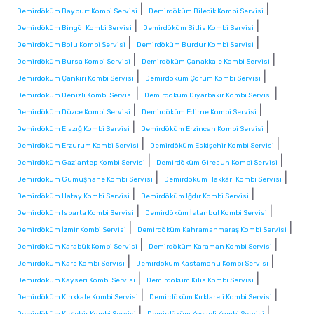
|
|
Demirdöküm Bayburt Kombi Servisi
Demirdöküm Bilecik Kombi Servisi
|
|
Demirdöküm Bingöl Kombi Servisi
Demirdöküm Bitlis Kombi Servisi
|
|
Demirdöküm Bolu Kombi Servisi
Demirdöküm Burdur Kombi Servisi
|
|
Demirdöküm Bursa Kombi Servisi
Demirdöküm Çanakkale Kombi Servisi
|
|
Demirdöküm Çankırı Kombi Servisi
Demirdöküm Çorum Kombi Servisi
|
|
Demirdöküm Denizli Kombi Servisi
Demirdöküm Diyarbakır Kombi Servisi
|
|
Demirdöküm Düzce Kombi Servisi
Demirdöküm Edirne Kombi Servisi
|
|
Demirdöküm Elazığ Kombi Servisi
Demirdöküm Erzincan Kombi Servisi
|
|
Demirdöküm Erzurum Kombi Servisi
Demirdöküm Eskişehir Kombi Servisi
|
|
Demirdöküm Gaziantep Kombi Servisi
Demirdöküm Giresun Kombi Servisi
|
|
Demirdöküm Gümüşhane Kombi Servisi
Demirdöküm Hakkâri Kombi Servisi
|
|
Demirdöküm Hatay Kombi Servisi
Demirdöküm Iğdır Kombi Servisi
|
|
Demirdöküm Isparta Kombi Servisi
Demirdöküm İstanbul Kombi Servisi
|
|
Demirdöküm İzmir Kombi Servisi
Demirdöküm Kahramanmaraş Kombi Servisi
|
|
Demirdöküm Karabük Kombi Servisi
Demirdöküm Karaman Kombi Servisi
|
|
Demirdöküm Kars Kombi Servisi
Demirdöküm Kastamonu Kombi Servisi
|
|
Demirdöküm Kayseri Kombi Servisi
Demirdöküm Kilis Kombi Servisi
|
|
Demirdöküm Kırıkkale Kombi Servisi
Demirdöküm Kırklareli Kombi Servisi
|
|
Demirdöküm Kırşehir Kombi Servisi
Demirdöküm Kocaeli Kombi Servisi