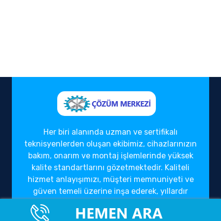
Her biri alanında uzman ve sertifikalı
teknisyenlerden oluşan ekibimiz, cihazlarınızın
bakım, onarım ve montaj işlemlerinde yüksek
kalite standartlarını gözetmektedir. Kaliteli
hizmet anlayışımızı, müşteri memnuniyeti ve
güven temeli üzerine inşa ederek, yıllardır
sektörde güvenilir bir çözüm ortağı olarak
hizmet vermekteyiz.