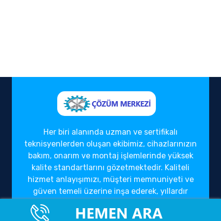
Her biri alanında uzman ve sertifikalı
teknisyenlerden oluşan ekibimiz, cihazlarınızın
bakım, onarım ve montaj işlemlerinde yüksek
kalite standartlarını gözetmektedir. Kaliteli
hizmet anlayışımızı, müşteri memnuniyeti ve
güven temeli üzerine inşa ederek, yıllardır
sektörde güvenilir bir çözüm ortağı olarak
hizmet vermekteyiz.