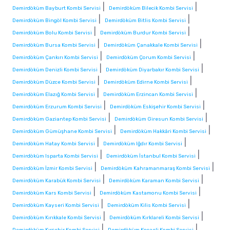
|
|
Demirdöküm Bayburt Kombi Servisi
Demirdöküm Bilecik Kombi Servisi
|
|
Demirdöküm Bingöl Kombi Servisi
Demirdöküm Bitlis Kombi Servisi
|
|
Demirdöküm Bolu Kombi Servisi
Demirdöküm Burdur Kombi Servisi
|
|
Demirdöküm Bursa Kombi Servisi
Demirdöküm Çanakkale Kombi Servisi
|
|
Demirdöküm Çankırı Kombi Servisi
Demirdöküm Çorum Kombi Servisi
|
|
Demirdöküm Denizli Kombi Servisi
Demirdöküm Diyarbakır Kombi Servisi
|
|
Demirdöküm Düzce Kombi Servisi
Demirdöküm Edirne Kombi Servisi
|
|
Demirdöküm Elazığ Kombi Servisi
Demirdöküm Erzincan Kombi Servisi
|
|
Demirdöküm Erzurum Kombi Servisi
Demirdöküm Eskişehir Kombi Servisi
|
|
Demirdöküm Gaziantep Kombi Servisi
Demirdöküm Giresun Kombi Servisi
|
|
Demirdöküm Gümüşhane Kombi Servisi
Demirdöküm Hakkâri Kombi Servisi
|
|
Demirdöküm Hatay Kombi Servisi
Demirdöküm Iğdır Kombi Servisi
|
|
Demirdöküm Isparta Kombi Servisi
Demirdöküm İstanbul Kombi Servisi
|
|
Demirdöküm İzmir Kombi Servisi
Demirdöküm Kahramanmaraş Kombi Servisi
|
|
Demirdöküm Karabük Kombi Servisi
Demirdöküm Karaman Kombi Servisi
|
|
Demirdöküm Kars Kombi Servisi
Demirdöküm Kastamonu Kombi Servisi
|
|
Demirdöküm Kayseri Kombi Servisi
Demirdöküm Kilis Kombi Servisi
|
|
Demirdöküm Kırıkkale Kombi Servisi
Demirdöküm Kırklareli Kombi Servisi
|
|
Demirdöküm Kırşehir Kombi Servisi
Demirdöküm Kocaeli Kombi Servisi