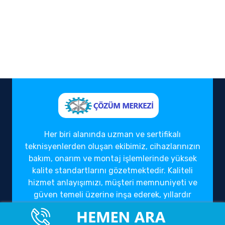
Her biri alanında uzman ve sertifikalı
teknisyenlerden oluşan ekibimiz, cihazlarınızın
bakım, onarım ve montaj işlemlerinde yüksek
kalite standartlarını gözetmektedir. Kaliteli
hizmet anlayışımızı, müşteri memnuniyeti ve
güven temeli üzerine inşa ederek, yıllardır
sektörde güvenilir bir çözüm ortağı olarak
hizmet vermekteyiz.