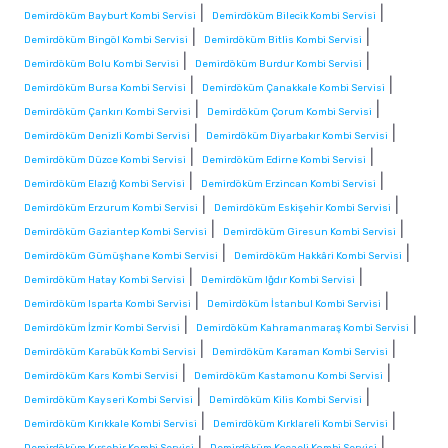
|
|
Demirdöküm Bayburt Kombi Servisi
Demirdöküm Bilecik Kombi Servisi
|
|
Demirdöküm Bingöl Kombi Servisi
Demirdöküm Bitlis Kombi Servisi
|
|
Demirdöküm Bolu Kombi Servisi
Demirdöküm Burdur Kombi Servisi
|
|
Demirdöküm Bursa Kombi Servisi
Demirdöküm Çanakkale Kombi Servisi
|
|
Demirdöküm Çankırı Kombi Servisi
Demirdöküm Çorum Kombi Servisi
|
|
Demirdöküm Denizli Kombi Servisi
Demirdöküm Diyarbakır Kombi Servisi
|
|
Demirdöküm Düzce Kombi Servisi
Demirdöküm Edirne Kombi Servisi
|
|
Demirdöküm Elazığ Kombi Servisi
Demirdöküm Erzincan Kombi Servisi
|
|
Demirdöküm Erzurum Kombi Servisi
Demirdöküm Eskişehir Kombi Servisi
|
|
Demirdöküm Gaziantep Kombi Servisi
Demirdöküm Giresun Kombi Servisi
|
|
Demirdöküm Gümüşhane Kombi Servisi
Demirdöküm Hakkâri Kombi Servisi
|
|
Demirdöküm Hatay Kombi Servisi
Demirdöküm Iğdır Kombi Servisi
|
|
Demirdöküm Isparta Kombi Servisi
Demirdöküm İstanbul Kombi Servisi
|
|
Demirdöküm İzmir Kombi Servisi
Demirdöküm Kahramanmaraş Kombi Servisi
|
|
Demirdöküm Karabük Kombi Servisi
Demirdöküm Karaman Kombi Servisi
|
|
Demirdöküm Kars Kombi Servisi
Demirdöküm Kastamonu Kombi Servisi
|
|
Demirdöküm Kayseri Kombi Servisi
Demirdöküm Kilis Kombi Servisi
|
|
Demirdöküm Kırıkkale Kombi Servisi
Demirdöküm Kırklareli Kombi Servisi
|
|
Demirdöküm Kırşehir Kombi Servisi
Demirdöküm Kocaeli Kombi Servisi