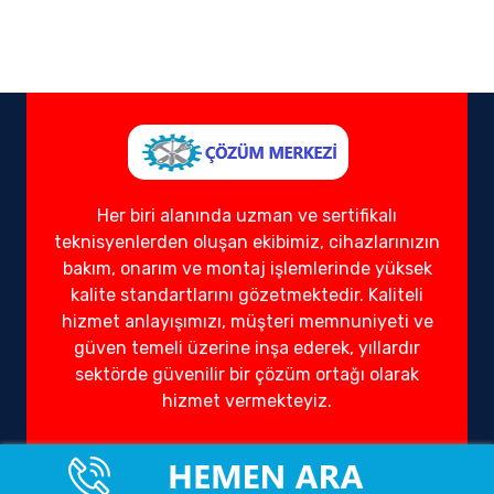
Her biri alanında uzman ve sertifikalı
teknisyenlerden oluşan ekibimiz, cihazlarınızın
bakım, onarım ve montaj işlemlerinde yüksek
kalite standartlarını gözetmektedir. Kaliteli
hizmet anlayışımızı, müşteri memnuniyeti ve
güven temeli üzerine inşa ederek, yıllardır
sektörde güvenilir bir çözüm ortağı olarak
hizmet vermekteyiz.