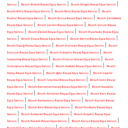
|
|
|
Servisi
Bosch Bilecik Beyaz Eşya Servisi
Bosch Bingöl Beyaz Eşya Servisi
|
|
Bosch Bitlis Beyaz Eşya Servisi
Bosch Bolu Beyaz Eşya Servisi
Bosch
|
|
Burdur Beyaz Eşya Servisi
Bosch Bursa Beyaz Eşya Servisi
Bosch Çanakkale
|
|
Beyaz Eşya Servisi
Bosch Çankırı Beyaz Eşya Servisi
Bosch Çorum Beyaz
|
|
Eşya Servisi
Bosch Denizli Beyaz Eşya Servisi
Bosch Diyarbakır Beyaz Eşya
|
|
|
Servisi
Bosch Düzce Beyaz Eşya Servisi
Bosch Edirne Beyaz Eşya Servisi
|
|
Bosch Elazığ Beyaz Eşya Servisi
Bosch Erzincan Beyaz Eşya Servisi
Bosch
|
|
Erzurum Beyaz Eşya Servisi
Bosch Eskişehir Beyaz Eşya Servisi
Bosch
|
|
Gaziantep Beyaz Eşya Servisi
Bosch Giresun Beyaz Eşya Servisi
Bosch
|
|
Gümüşhane Beyaz Eşya Servisi
Bosch Hakkâri Beyaz Eşya Servisi
Bosch
|
|
Hatay Beyaz Eşya Servisi
Bosch Iğdır Beyaz Eşya Servisi
Bosch Isparta
|
|
Beyaz Eşya Servisi
Bosch İstanbul Beyaz Eşya Servisi
Bosch İzmir Beyaz
|
|
Eşya Servisi
Bosch Kahramanmaraş Beyaz Eşya Servisi
Bosch Karabük
|
|
Beyaz Eşya Servisi
Bosch Karaman Beyaz Eşya Servisi
Bosch Kars Beyaz
|
|
Eşya Servisi
Bosch Kastamonu Beyaz Eşya Servisi
Bosch Kayseri Beyaz
|
|
Eşya Servisi
Bosch Kilis Beyaz Eşya Servisi
Bosch Kırıkkale Beyaz Eşya
|
|
Servisi
Bosch Kırklareli Beyaz Eşya Servisi
Bosch Kırşehir Beyaz Eşya
|
|
|
Servisi
Bosch Kocaeli Beyaz Eşya Servisi
Bosch Konya Beyaz Eşya Servisi
|
|
Bosch Kütahya Beyaz Eşya Servisi
Bosch Malatya Beyaz Eşya Servisi
Bosch