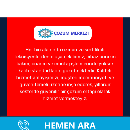
Her biri alanında uzman ve sertifikalı
teknisyenlerden oluşan ekibimiz, cihazlarınızın
bakım, onarım ve montaj işlemlerinde yüksek
kalite standartlarını gözetmektedir. Kaliteli
hizmet anlayışımızı, müşteri memnuniyeti ve
güven temeli üzerine inşa ederek, yıllardır
sektörde güvenilir bir çözüm ortağı olarak
hizmet vermekteyiz.