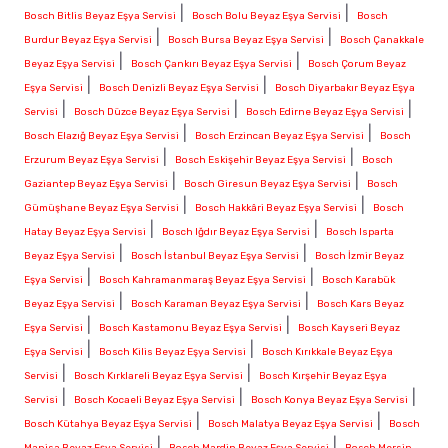
|
|
Bosch Bitlis Beyaz Eşya Servisi
Bosch Bolu Beyaz Eşya Servisi
Bosch
|
|
Burdur Beyaz Eşya Servisi
Bosch Bursa Beyaz Eşya Servisi
Bosch Çanakkale
|
|
Beyaz Eşya Servisi
Bosch Çankırı Beyaz Eşya Servisi
Bosch Çorum Beyaz
|
|
Eşya Servisi
Bosch Denizli Beyaz Eşya Servisi
Bosch Diyarbakır Beyaz Eşya
|
|
|
Servisi
Bosch Düzce Beyaz Eşya Servisi
Bosch Edirne Beyaz Eşya Servisi
|
|
Bosch Elazığ Beyaz Eşya Servisi
Bosch Erzincan Beyaz Eşya Servisi
Bosch
|
|
Erzurum Beyaz Eşya Servisi
Bosch Eskişehir Beyaz Eşya Servisi
Bosch
|
|
Gaziantep Beyaz Eşya Servisi
Bosch Giresun Beyaz Eşya Servisi
Bosch
|
|
Gümüşhane Beyaz Eşya Servisi
Bosch Hakkâri Beyaz Eşya Servisi
Bosch
|
|
Hatay Beyaz Eşya Servisi
Bosch Iğdır Beyaz Eşya Servisi
Bosch Isparta
|
|
Beyaz Eşya Servisi
Bosch İstanbul Beyaz Eşya Servisi
Bosch İzmir Beyaz
|
|
Eşya Servisi
Bosch Kahramanmaraş Beyaz Eşya Servisi
Bosch Karabük
|
|
Beyaz Eşya Servisi
Bosch Karaman Beyaz Eşya Servisi
Bosch Kars Beyaz
|
|
Eşya Servisi
Bosch Kastamonu Beyaz Eşya Servisi
Bosch Kayseri Beyaz
|
|
Eşya Servisi
Bosch Kilis Beyaz Eşya Servisi
Bosch Kırıkkale Beyaz Eşya
|
|
Servisi
Bosch Kırklareli Beyaz Eşya Servisi
Bosch Kırşehir Beyaz Eşya
|
|
|
Servisi
Bosch Kocaeli Beyaz Eşya Servisi
Bosch Konya Beyaz Eşya Servisi
|
|
Bosch Kütahya Beyaz Eşya Servisi
Bosch Malatya Beyaz Eşya Servisi
Bosch
|
|
Manisa Beyaz Eşya Servisi
Bosch Mardin Beyaz Eşya Servisi
Bosch Mersin