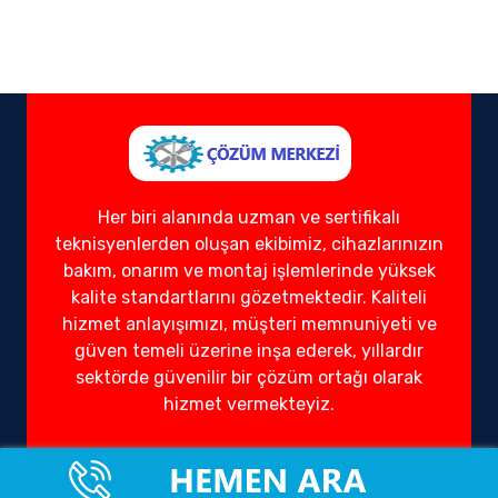
Her biri alanında uzman ve sertifikalı
teknisyenlerden oluşan ekibimiz, cihazlarınızın
bakım, onarım ve montaj işlemlerinde yüksek
kalite standartlarını gözetmektedir. Kaliteli
hizmet anlayışımızı, müşteri memnuniyeti ve
güven temeli üzerine inşa ederek, yıllardır
sektörde güvenilir bir çözüm ortağı olarak
hizmet vermekteyiz.