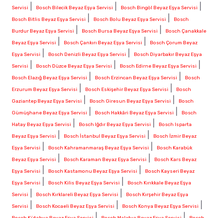
|
|
|
Servisi
Bosch Bilecik Beyaz Eşya Servisi
Bosch Bingöl Beyaz Eşya Servisi
|
|
Bosch Bitlis Beyaz Eşya Servisi
Bosch Bolu Beyaz Eşya Servisi
Bosch
|
|
Burdur Beyaz Eşya Servisi
Bosch Bursa Beyaz Eşya Servisi
Bosch Çanakkale
|
|
Beyaz Eşya Servisi
Bosch Çankırı Beyaz Eşya Servisi
Bosch Çorum Beyaz
|
|
Eşya Servisi
Bosch Denizli Beyaz Eşya Servisi
Bosch Diyarbakır Beyaz Eşya
|
|
|
Servisi
Bosch Düzce Beyaz Eşya Servisi
Bosch Edirne Beyaz Eşya Servisi
|
|
Bosch Elazığ Beyaz Eşya Servisi
Bosch Erzincan Beyaz Eşya Servisi
Bosch
|
|
Erzurum Beyaz Eşya Servisi
Bosch Eskişehir Beyaz Eşya Servisi
Bosch
|
|
Gaziantep Beyaz Eşya Servisi
Bosch Giresun Beyaz Eşya Servisi
Bosch
|
|
Gümüşhane Beyaz Eşya Servisi
Bosch Hakkâri Beyaz Eşya Servisi
Bosch
|
|
Hatay Beyaz Eşya Servisi
Bosch Iğdır Beyaz Eşya Servisi
Bosch Isparta
|
|
Beyaz Eşya Servisi
Bosch İstanbul Beyaz Eşya Servisi
Bosch İzmir Beyaz
|
|
Eşya Servisi
Bosch Kahramanmaraş Beyaz Eşya Servisi
Bosch Karabük
|
|
Beyaz Eşya Servisi
Bosch Karaman Beyaz Eşya Servisi
Bosch Kars Beyaz
|
|
Eşya Servisi
Bosch Kastamonu Beyaz Eşya Servisi
Bosch Kayseri Beyaz
|
|
Eşya Servisi
Bosch Kilis Beyaz Eşya Servisi
Bosch Kırıkkale Beyaz Eşya
|
|
Servisi
Bosch Kırklareli Beyaz Eşya Servisi
Bosch Kırşehir Beyaz Eşya
|
|
|
Servisi
Bosch Kocaeli Beyaz Eşya Servisi
Bosch Konya Beyaz Eşya Servisi
|
|
Bosch Kütahya Beyaz Eşya Servisi
Bosch Malatya Beyaz Eşya Servisi
Bosch