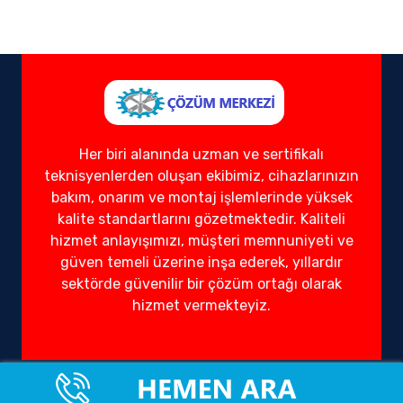
Her biri alanında uzman ve sertifikalı
teknisyenlerden oluşan ekibimiz, cihazlarınızın
bakım, onarım ve montaj işlemlerinde yüksek
kalite standartlarını gözetmektedir. Kaliteli
hizmet anlayışımızı, müşteri memnuniyeti ve
güven temeli üzerine inşa ederek, yıllardır
sektörde güvenilir bir çözüm ortağı olarak
hizmet vermekteyiz.