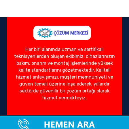
Her biri alanında uzman ve sertifikalı
teknisyenlerden oluşan ekibimiz, cihazlarınızın
bakım, onarım ve montaj işlemlerinde yüksek
kalite standartlarını gözetmektedir. Kaliteli
hizmet anlayışımızı, müşteri memnuniyeti ve
güven temeli üzerine inşa ederek, yıllardır
sektörde güvenilir bir çözüm ortağı olarak
hizmet vermekteyiz.