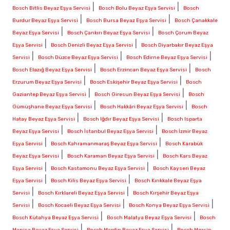
|
|
Bosch Bitlis Beyaz Eşya Servisi
Bosch Bolu Beyaz Eşya Servisi
Bosch
|
|
Burdur Beyaz Eşya Servisi
Bosch Bursa Beyaz Eşya Servisi
Bosch Çanakkale
|
|
Beyaz Eşya Servisi
Bosch Çankırı Beyaz Eşya Servisi
Bosch Çorum Beyaz
|
|
Eşya Servisi
Bosch Denizli Beyaz Eşya Servisi
Bosch Diyarbakır Beyaz Eşya
|
|
|
Servisi
Bosch Düzce Beyaz Eşya Servisi
Bosch Edirne Beyaz Eşya Servisi
|
|
Bosch Elazığ Beyaz Eşya Servisi
Bosch Erzincan Beyaz Eşya Servisi
Bosch
|
|
Erzurum Beyaz Eşya Servisi
Bosch Eskişehir Beyaz Eşya Servisi
Bosch
|
|
Gaziantep Beyaz Eşya Servisi
Bosch Giresun Beyaz Eşya Servisi
Bosch
|
|
Gümüşhane Beyaz Eşya Servisi
Bosch Hakkâri Beyaz Eşya Servisi
Bosch
|
|
Hatay Beyaz Eşya Servisi
Bosch Iğdır Beyaz Eşya Servisi
Bosch Isparta
|
|
Beyaz Eşya Servisi
Bosch İstanbul Beyaz Eşya Servisi
Bosch İzmir Beyaz
|
|
Eşya Servisi
Bosch Kahramanmaraş Beyaz Eşya Servisi
Bosch Karabük
|
|
Beyaz Eşya Servisi
Bosch Karaman Beyaz Eşya Servisi
Bosch Kars Beyaz
|
|
Eşya Servisi
Bosch Kastamonu Beyaz Eşya Servisi
Bosch Kayseri Beyaz
|
|
Eşya Servisi
Bosch Kilis Beyaz Eşya Servisi
Bosch Kırıkkale Beyaz Eşya
|
|
Servisi
Bosch Kırklareli Beyaz Eşya Servisi
Bosch Kırşehir Beyaz Eşya
|
|
|
Servisi
Bosch Kocaeli Beyaz Eşya Servisi
Bosch Konya Beyaz Eşya Servisi
|
|
Bosch Kütahya Beyaz Eşya Servisi
Bosch Malatya Beyaz Eşya Servisi
Bosch
|
|
Manisa Beyaz Eşya Servisi
Bosch Mardin Beyaz Eşya Servisi
Bosch Mersin