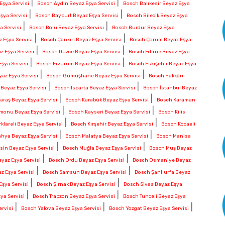
|
|
Eşya Servisi
Bosch Aydın Beyaz Eşya Servisi
Bosch Balıkesir Beyaz Eşya
|
|
şya Servisi
Bosch Bayburt Beyaz Eşya Servisi
Bosch Bilecik Beyaz Eşya
|
|
a Servisi
Bosch Bolu Beyaz Eşya Servisi
Bosch Burdur Beyaz Eşya
|
|
 Eşya Servisi
Bosch Çankırı Beyaz Eşya Servisi
Bosch Çorum Beyaz Eşya
|
|
z Eşya Servisi
Bosch Düzce Beyaz Eşya Servisi
Bosch Edirne Beyaz Eşya
|
|
şya Servisi
Bosch Erzurum Beyaz Eşya Servisi
Bosch Eskişehir Beyaz Eşya
|
|
az Eşya Servisi
Bosch Gümüşhane Beyaz Eşya Servisi
Bosch Hakkâri
|
|
 Beyaz Eşya Servisi
Bosch Isparta Beyaz Eşya Servisi
Bosch İstanbul Beyaz
|
|
aş Beyaz Eşya Servisi
Bosch Karabük Beyaz Eşya Servisi
Bosch Karaman
|
|
monu Beyaz Eşya Servisi
Bosch Kayseri Beyaz Eşya Servisi
Bosch Kilis
|
|
klareli Beyaz Eşya Servisi
Bosch Kırşehir Beyaz Eşya Servisi
Bosch Kocaeli
|
|
hya Beyaz Eşya Servisi
Bosch Malatya Beyaz Eşya Servisi
Bosch Manisa
|
|
sin Beyaz Eşya Servisi
Bosch Muğla Beyaz Eşya Servisi
Bosch Muş Beyaz
|
|
yaz Eşya Servisi
Bosch Ordu Beyaz Eşya Servisi
Bosch Osmaniye Beyaz
|
|
z Eşya Servisi
Bosch Samsun Beyaz Eşya Servisi
Bosch Şanlıurfa Beyaz
|
|
Eşya Servisi
Bosch Şırnak Beyaz Eşya Servisi
Bosch Sivas Beyaz Eşya
|
|
ya Servisi
Bosch Trabzon Beyaz Eşya Servisi
Bosch Tunceli Beyaz Eşya
|
|
|
ervisi
Bosch Yalova Beyaz Eşya Servisi
Bosch Yozgat Beyaz Eşya Servisi