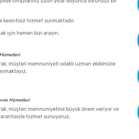
ayede cihazlarınız uzun yıllar boyunca sorunsuz bir
de kesintisiz hizmet sunmaktadır.
k için hemen bizi arayın.
Hizmetleri
rak, müşteri memnuniyeti odaklı uzman ekibimizle
sunmaktayız.
vis Hizmetleri
rak, müşteri memnuniyetine büyük önem veriyor ve
arantisiyle hizmet sunuyoruz.