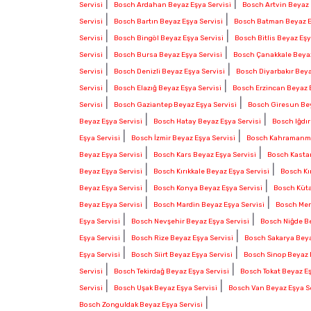
|
|
Servisi
Bosch Ardahan Beyaz Eşya Servisi
Bosch Artvin Beyaz 
|
|
Servisi
Bosch Bartın Beyaz Eşya Servisi
Bosch Batman Beyaz E
|
|
Servisi
Bosch Bingöl Beyaz Eşya Servisi
Bosch Bitlis Beyaz Eşy
|
|
Servisi
Bosch Bursa Beyaz Eşya Servisi
Bosch Çanakkale Beyaz
|
|
Servisi
Bosch Denizli Beyaz Eşya Servisi
Bosch Diyarbakır Beya
|
|
Servisi
Bosch Elazığ Beyaz Eşya Servisi
Bosch Erzincan Beyaz E
|
|
Servisi
Bosch Gaziantep Beyaz Eşya Servisi
Bosch Giresun Bey
|
|
Beyaz Eşya Servisi
Bosch Hatay Beyaz Eşya Servisi
Bosch Iğdır
|
|
Eşya Servisi
Bosch İzmir Beyaz Eşya Servisi
Bosch Kahramanmar
|
|
Beyaz Eşya Servisi
Bosch Kars Beyaz Eşya Servisi
Bosch Kasta
|
|
Beyaz Eşya Servisi
Bosch Kırıkkale Beyaz Eşya Servisi
Bosch Kır
|
|
Beyaz Eşya Servisi
Bosch Konya Beyaz Eşya Servisi
Bosch Küta
|
|
Beyaz Eşya Servisi
Bosch Mardin Beyaz Eşya Servisi
Bosch Mer
|
|
Eşya Servisi
Bosch Nevşehir Beyaz Eşya Servisi
Bosch Niğde Be
|
|
Eşya Servisi
Bosch Rize Beyaz Eşya Servisi
Bosch Sakarya Beya
|
|
Eşya Servisi
Bosch Siirt Beyaz Eşya Servisi
Bosch Sinop Beyaz 
|
|
Servisi
Bosch Tekirdağ Beyaz Eşya Servisi
Bosch Tokat Beyaz Eş
|
|
Servisi
Bosch Uşak Beyaz Eşya Servisi
Bosch Van Beyaz Eşya S
|
Bosch Zonguldak Beyaz Eşya Servisi