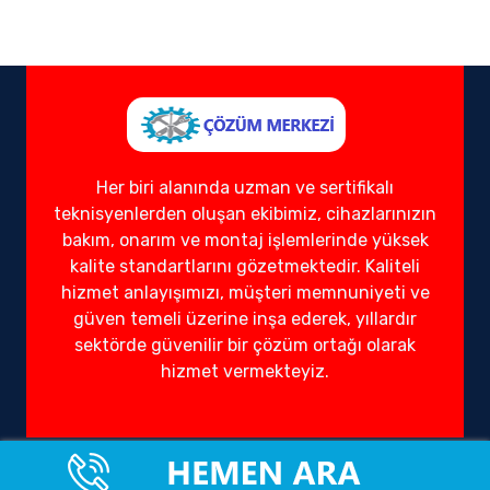
Her biri alanında uzman ve sertifikalı
teknisyenlerden oluşan ekibimiz, cihazlarınızın
bakım, onarım ve montaj işlemlerinde yüksek
kalite standartlarını gözetmektedir. Kaliteli
hizmet anlayışımızı, müşteri memnuniyeti ve
güven temeli üzerine inşa ederek, yıllardır
sektörde güvenilir bir çözüm ortağı olarak
hizmet vermekteyiz.