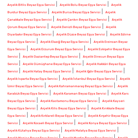
|
|
Arçelik Bitlis Beyaz Eşya Servisi
Arçelik Bolu Beyaz Eşya Servisi
Arçelik
|
|
Burdur Beyaz Eşya Servisi
Arçelik Bursa Beyaz Eşya Servisi
Arçelik
|
|
Çanakkale Beyaz Eşya Servisi
Arçelik Çankırı Beyaz Eşya Servisi
Arçelik
|
|
Çorum Beyaz Eşya Servisi
Arçelik Denizli Beyaz Eşya Servisi
Arçelik
|
|
Diyarbakır Beyaz Eşya Servisi
Arçelik Düzce Beyaz Eşya Servisi
Arçelik Edirne
|
|
Beyaz Eşya Servisi
Arçelik Elazığ Beyaz Eşya Servisi
Arçelik Erzincan Beyaz
|
|
Eşya Servisi
Arçelik Erzurum Beyaz Eşya Servisi
Arçelik Eskişehir Beyaz Eşya
|
|
Servisi
Arçelik Gaziantep Beyaz Eşya Servisi
Arçelik Giresun Beyaz Eşya
|
|
Servisi
Arçelik Gümüşhane Beyaz Eşya Servisi
Arçelik Hakkâri Beyaz Eşya
|
|
|
Servisi
Arçelik Hatay Beyaz Eşya Servisi
Arçelik Iğdır Beyaz Eşya Servisi
|
|
Arçelik Isparta Beyaz Eşya Servisi
Arçelik İstanbul Beyaz Eşya Servisi
Arçelik
|
|
İzmir Beyaz Eşya Servisi
Arçelik Kahramanmaraş Beyaz Eşya Servisi
Arçelik
|
|
Karabük Beyaz Eşya Servisi
Arçelik Karaman Beyaz Eşya Servisi
Arçelik Kars
|
|
Beyaz Eşya Servisi
Arçelik Kastamonu Beyaz Eşya Servisi
Arçelik Kayseri
|
|
Beyaz Eşya Servisi
Arçelik Kilis Beyaz Eşya Servisi
Arçelik Kırıkkale Beyaz
|
|
Eşya Servisi
Arçelik Kırklareli Beyaz Eşya Servisi
Arçelik Kırşehir Beyaz Eşya
|
|
|
Servisi
Arçelik Kocaeli Beyaz Eşya Servisi
Arçelik Konya Beyaz Eşya Servisi
|
|
Arçelik Kütahya Beyaz Eşya Servisi
Arçelik Malatya Beyaz Eşya Servisi
|
|
Arçelik Manisa Beyaz Eşya Servisi
Arçelik Mardin Beyaz Eşya Servisi
Arçelik