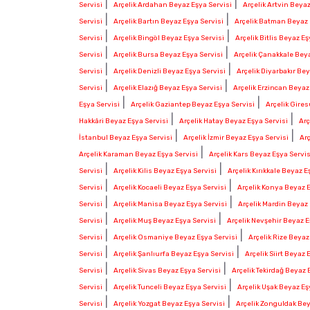
|
|
Servisi
Arçelik Ardahan Beyaz Eşya Servisi
Arçelik Artvin Beyaz
|
|
Servisi
Arçelik Bartın Beyaz Eşya Servisi
Arçelik Batman Beyaz 
|
|
Servisi
Arçelik Bingöl Beyaz Eşya Servisi
Arçelik Bitlis Beyaz Eş
|
|
Servisi
Arçelik Bursa Beyaz Eşya Servisi
Arçelik Çanakkale Beya
|
|
Servisi
Arçelik Denizli Beyaz Eşya Servisi
Arçelik Diyarbakır Bey
|
|
Servisi
Arçelik Elazığ Beyaz Eşya Servisi
Arçelik Erzincan Beyaz
|
|
Eşya Servisi
Arçelik Gaziantep Beyaz Eşya Servisi
Arçelik Gire
|
|
Hakkâri Beyaz Eşya Servisi
Arçelik Hatay Beyaz Eşya Servisi
Arç
|
|
İstanbul Beyaz Eşya Servisi
Arçelik İzmir Beyaz Eşya Servisi
Ar
|
Arçelik Karaman Beyaz Eşya Servisi
Arçelik Kars Beyaz Eşya Servis
|
|
Servisi
Arçelik Kilis Beyaz Eşya Servisi
Arçelik Kırıkkale Beyaz E
|
|
Servisi
Arçelik Kocaeli Beyaz Eşya Servisi
Arçelik Konya Beyaz E
|
|
Servisi
Arçelik Manisa Beyaz Eşya Servisi
Arçelik Mardin Beyaz 
|
|
Servisi
Arçelik Muş Beyaz Eşya Servisi
Arçelik Nevşehir Beyaz E
|
|
Servisi
Arçelik Osmaniye Beyaz Eşya Servisi
Arçelik Rize Beyaz
|
|
Servisi
Arçelik Şanlıurfa Beyaz Eşya Servisi
Arçelik Siirt Beyaz 
|
|
Servisi
Arçelik Sivas Beyaz Eşya Servisi
Arçelik Tekirdağ Beyaz 
|
|
Servisi
Arçelik Tunceli Beyaz Eşya Servisi
Arçelik Uşak Beyaz Eş
|
|
Servisi
Arçelik Yozgat Beyaz Eşya Servisi
Arçelik Zonguldak Bey