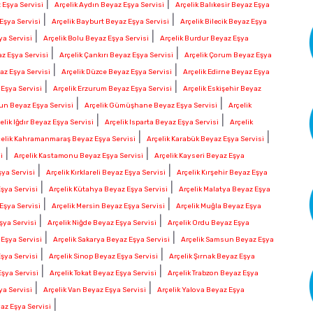
|
|
 Eşya Servisi
Arçelik Aydın Beyaz Eşya Servisi
Arçelik Balıkesir Beyaz Eşya
|
|
Eşya Servisi
Arçelik Bayburt Beyaz Eşya Servisi
Arçelik Bilecik Beyaz Eşya
|
|
ya Servisi
Arçelik Bolu Beyaz Eşya Servisi
Arçelik Burdur Beyaz Eşya
|
|
z Eşya Servisi
Arçelik Çankırı Beyaz Eşya Servisi
Arçelik Çorum Beyaz Eşya
|
|
az Eşya Servisi
Arçelik Düzce Beyaz Eşya Servisi
Arçelik Edirne Beyaz Eşya
|
|
 Eşya Servisi
Arçelik Erzurum Beyaz Eşya Servisi
Arçelik Eskişehir Beyaz
|
|
sun Beyaz Eşya Servisi
Arçelik Gümüşhane Beyaz Eşya Servisi
Arçelik
|
|
elik Iğdır Beyaz Eşya Servisi
Arçelik Isparta Beyaz Eşya Servisi
Arçelik
|
|
çelik Kahramanmaraş Beyaz Eşya Servisi
Arçelik Karabük Beyaz Eşya Servisi
|
|
i
Arçelik Kastamonu Beyaz Eşya Servisi
Arçelik Kayseri Beyaz Eşya
|
|
şya Servisi
Arçelik Kırklareli Beyaz Eşya Servisi
Arçelik Kırşehir Beyaz Eşya
|
|
şya Servisi
Arçelik Kütahya Beyaz Eşya Servisi
Arçelik Malatya Beyaz Eşya
|
|
Eşya Servisi
Arçelik Mersin Beyaz Eşya Servisi
Arçelik Muğla Beyaz Eşya
|
|
şya Servisi
Arçelik Niğde Beyaz Eşya Servisi
Arçelik Ordu Beyaz Eşya
|
|
 Eşya Servisi
Arçelik Sakarya Beyaz Eşya Servisi
Arçelik Samsun Beyaz Eşya
|
|
Eşya Servisi
Arçelik Sinop Beyaz Eşya Servisi
Arçelik Şırnak Beyaz Eşya
|
|
Eşya Servisi
Arçelik Tokat Beyaz Eşya Servisi
Arçelik Trabzon Beyaz Eşya
|
|
ya Servisi
Arçelik Van Beyaz Eşya Servisi
Arçelik Yalova Beyaz Eşya
|
az Eşya Servisi