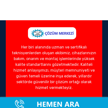
Her biri alanında uzman ve sertifikalı
teknisyenlerden oluşan ekibimiz, cihazlarınızın
bakım, onarım ve montaj işlemlerinde yüksek
kalite standartlarını gözetmektedir. Kaliteli
hizmet anlayışımızı, müşteri memnuniyeti ve
güven temeli üzerine inşa ederek, yıllardır
sektörde güvenilir bir çözüm ortağı olarak
hizmet vermekteyiz.