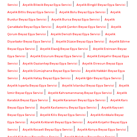
|
|
|
Servisi
Arçelik Bilecik Beyaz Eşya Servisi
Arçelik Bingöl Beyaz Eşya Servisi
|
|
Arçelik Bitlis Beyaz Eşya Servisi
Arçelik Bolu Beyaz Eşya Servisi
Arçelik
|
|
Burdur Beyaz Eşya Servisi
Arçelik Bursa Beyaz Eşya Servisi
Arçelik
|
|
Çanakkale Beyaz Eşya Servisi
Arçelik Çankırı Beyaz Eşya Servisi
Arçelik
|
|
Çorum Beyaz Eşya Servisi
Arçelik Denizli Beyaz Eşya Servisi
Arçelik
|
|
Diyarbakır Beyaz Eşya Servisi
Arçelik Düzce Beyaz Eşya Servisi
Arçelik Edirne
|
|
Beyaz Eşya Servisi
Arçelik Elazığ Beyaz Eşya Servisi
Arçelik Erzincan Beyaz
|
|
Eşya Servisi
Arçelik Erzurum Beyaz Eşya Servisi
Arçelik Eskişehir Beyaz Eşya
|
|
Servisi
Arçelik Gaziantep Beyaz Eşya Servisi
Arçelik Giresun Beyaz Eşya
|
|
Servisi
Arçelik Gümüşhane Beyaz Eşya Servisi
Arçelik Hakkâri Beyaz Eşya
|
|
|
Servisi
Arçelik Hatay Beyaz Eşya Servisi
Arçelik Iğdır Beyaz Eşya Servisi
|
|
Arçelik Isparta Beyaz Eşya Servisi
Arçelik İstanbul Beyaz Eşya Servisi
Arçelik
|
|
İzmir Beyaz Eşya Servisi
Arçelik Kahramanmaraş Beyaz Eşya Servisi
Arçelik
|
|
Karabük Beyaz Eşya Servisi
Arçelik Karaman Beyaz Eşya Servisi
Arçelik Kars
|
|
Beyaz Eşya Servisi
Arçelik Kastamonu Beyaz Eşya Servisi
Arçelik Kayseri
|
|
Beyaz Eşya Servisi
Arçelik Kilis Beyaz Eşya Servisi
Arçelik Kırıkkale Beyaz
|
|
Eşya Servisi
Arçelik Kırklareli Beyaz Eşya Servisi
Arçelik Kırşehir Beyaz Eşya
|
|
|
Servisi
Arçelik Kocaeli Beyaz Eşya Servisi
Arçelik Konya Beyaz Eşya Servisi
|
|
Arçelik Kütahya Beyaz Eşya Servisi
Arçelik Malatya Beyaz Eşya Servisi