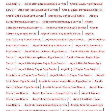
|
|
Eşya Servisi
Arçelik Batman Beyaz Eşya Servisi
Arçelik Bayburt Beyaz Eşya
|
|
|
Servisi
Arçelik Bilecik Beyaz Eşya Servisi
Arçelik Bingöl Beyaz Eşya Servisi
|
|
Arçelik Bitlis Beyaz Eşya Servisi
Arçelik Bolu Beyaz Eşya Servisi
Arçelik
|
|
Burdur Beyaz Eşya Servisi
Arçelik Bursa Beyaz Eşya Servisi
Arçelik
|
|
Çanakkale Beyaz Eşya Servisi
Arçelik Çankırı Beyaz Eşya Servisi
Arçelik
|
|
Çorum Beyaz Eşya Servisi
Arçelik Denizli Beyaz Eşya Servisi
Arçelik
|
|
Diyarbakır Beyaz Eşya Servisi
Arçelik Düzce Beyaz Eşya Servisi
Arçelik Edirne
|
|
Beyaz Eşya Servisi
Arçelik Elazığ Beyaz Eşya Servisi
Arçelik Erzincan Beyaz
|
|
Eşya Servisi
Arçelik Erzurum Beyaz Eşya Servisi
Arçelik Eskişehir Beyaz Eşya
|
|
Servisi
Arçelik Gaziantep Beyaz Eşya Servisi
Arçelik Giresun Beyaz Eşya
|
|
Servisi
Arçelik Gümüşhane Beyaz Eşya Servisi
Arçelik Hakkâri Beyaz Eşya
|
|
|
Servisi
Arçelik Hatay Beyaz Eşya Servisi
Arçelik Iğdır Beyaz Eşya Servisi
|
|
Arçelik Isparta Beyaz Eşya Servisi
Arçelik İstanbul Beyaz Eşya Servisi
Arçelik
|
|
İzmir Beyaz Eşya Servisi
Arçelik Kahramanmaraş Beyaz Eşya Servisi
Arçelik
|
|
Karabük Beyaz Eşya Servisi
Arçelik Karaman Beyaz Eşya Servisi
Arçelik Kars
|
|
Beyaz Eşya Servisi
Arçelik Kastamonu Beyaz Eşya Servisi
Arçelik Kayseri
|
|
Beyaz Eşya Servisi
Arçelik Kilis Beyaz Eşya Servisi
Arçelik Kırıkkale Beyaz
|
|
Eşya Servisi
Arçelik Kırklareli Beyaz Eşya Servisi
Arçelik Kırşehir Beyaz Eşya
|
|
|
Servisi
Arçelik Kocaeli Beyaz Eşya Servisi
Arçelik Konya Beyaz Eşya Servisi