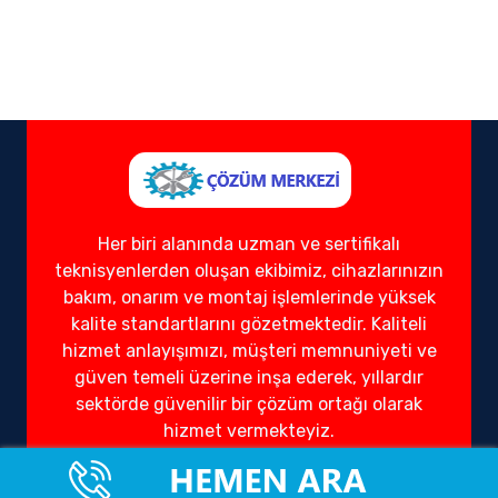
Her biri alanında uzman ve sertifikalı
teknisyenlerden oluşan ekibimiz, cihazlarınızın
bakım, onarım ve montaj işlemlerinde yüksek
kalite standartlarını gözetmektedir. Kaliteli
hizmet anlayışımızı, müşteri memnuniyeti ve
güven temeli üzerine inşa ederek, yıllardır
sektörde güvenilir bir çözüm ortağı olarak
hizmet vermekteyiz.