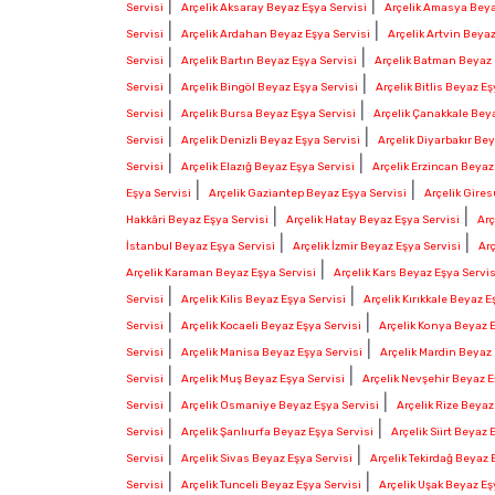
|
|
Servisi
Arçelik Aksaray Beyaz Eşya Servisi
Arçelik Amasya Beya
|
|
Servisi
Arçelik Ardahan Beyaz Eşya Servisi
Arçelik Artvin Beyaz
|
|
Servisi
Arçelik Bartın Beyaz Eşya Servisi
Arçelik Batman Beyaz 
|
|
Servisi
Arçelik Bingöl Beyaz Eşya Servisi
Arçelik Bitlis Beyaz Eş
|
|
Servisi
Arçelik Bursa Beyaz Eşya Servisi
Arçelik Çanakkale Beya
|
|
Servisi
Arçelik Denizli Beyaz Eşya Servisi
Arçelik Diyarbakır Bey
|
|
Servisi
Arçelik Elazığ Beyaz Eşya Servisi
Arçelik Erzincan Beyaz
|
|
Eşya Servisi
Arçelik Gaziantep Beyaz Eşya Servisi
Arçelik Gire
|
|
Hakkâri Beyaz Eşya Servisi
Arçelik Hatay Beyaz Eşya Servisi
Arç
|
|
İstanbul Beyaz Eşya Servisi
Arçelik İzmir Beyaz Eşya Servisi
Ar
|
Arçelik Karaman Beyaz Eşya Servisi
Arçelik Kars Beyaz Eşya Servis
|
|
Servisi
Arçelik Kilis Beyaz Eşya Servisi
Arçelik Kırıkkale Beyaz E
|
|
Servisi
Arçelik Kocaeli Beyaz Eşya Servisi
Arçelik Konya Beyaz E
|
|
Servisi
Arçelik Manisa Beyaz Eşya Servisi
Arçelik Mardin Beyaz 
|
|
Servisi
Arçelik Muş Beyaz Eşya Servisi
Arçelik Nevşehir Beyaz E
|
|
Servisi
Arçelik Osmaniye Beyaz Eşya Servisi
Arçelik Rize Beyaz
|
|
Servisi
Arçelik Şanlıurfa Beyaz Eşya Servisi
Arçelik Siirt Beyaz 
|
|
Servisi
Arçelik Sivas Beyaz Eşya Servisi
Arçelik Tekirdağ Beyaz 
|
|
Servisi
Arçelik Tunceli Beyaz Eşya Servisi
Arçelik Uşak Beyaz Eş