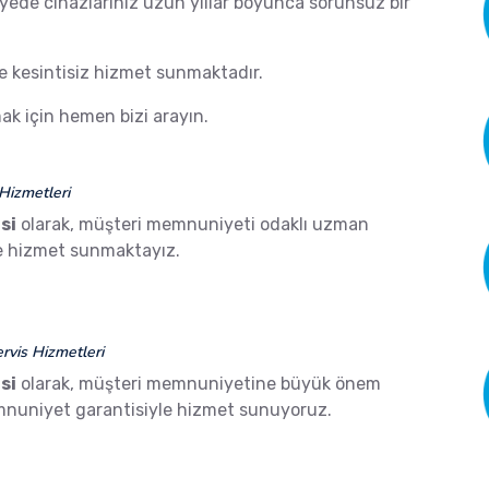
ayede cihazlarınız uzun yıllar boyunca sorunsuz bir
de kesintisiz hizmet sunmaktadır.
k için hemen bizi arayın.
Hizmetleri
si
olarak, müşteri memnuniyeti odaklı uzman
ze hizmet sunmaktayız.
vis Hizmetleri
si
olarak, müşteri memnuniyetine büyük önem
mnuniyet garantisiyle hizmet sunuyoruz.