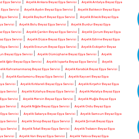
|
|
z Eşya Servisi
Arçelik Ankara Beyaz Eşya Servisi
Arçelik Antalya Beyaz Eşya
|
|
 Eşya Servisi
Arçelik Aydın Beyaz Eşya Servisi
Arçelik Balıkesir Beyaz Eşya
|
|
Eşya Servisi
Arçelik Bayburt Beyaz Eşya Servisi
Arçelik Bilecik Beyaz Eşya
|
|
ya Servisi
Arçelik Bolu Beyaz Eşya Servisi
Arçelik Burdur Beyaz Eşya
|
|
z Eşya Servisi
Arçelik Çankırı Beyaz Eşya Servisi
Arçelik Çorum Beyaz Eşya
|
|
az Eşya Servisi
Arçelik Düzce Beyaz Eşya Servisi
Arçelik Edirne Beyaz Eşya
|
|
 Eşya Servisi
Arçelik Erzurum Beyaz Eşya Servisi
Arçelik Eskişehir Beyaz
|
|
sun Beyaz Eşya Servisi
Arçelik Gümüşhane Beyaz Eşya Servisi
Arçelik
|
|
elik Iğdır Beyaz Eşya Servisi
Arçelik Isparta Beyaz Eşya Servisi
Arçelik
|
|
çelik Kahramanmaraş Beyaz Eşya Servisi
Arçelik Karabük Beyaz Eşya Servisi
|
|
i
Arçelik Kastamonu Beyaz Eşya Servisi
Arçelik Kayseri Beyaz Eşya
|
|
şya Servisi
Arçelik Kırklareli Beyaz Eşya Servisi
Arçelik Kırşehir Beyaz Eşya
|
|
şya Servisi
Arçelik Kütahya Beyaz Eşya Servisi
Arçelik Malatya Beyaz Eşya
|
|
Eşya Servisi
Arçelik Mersin Beyaz Eşya Servisi
Arçelik Muğla Beyaz Eşya
|
|
şya Servisi
Arçelik Niğde Beyaz Eşya Servisi
Arçelik Ordu Beyaz Eşya
|
|
 Eşya Servisi
Arçelik Sakarya Beyaz Eşya Servisi
Arçelik Samsun Beyaz Eşya
|
|
Eşya Servisi
Arçelik Sinop Beyaz Eşya Servisi
Arçelik Şırnak Beyaz Eşya
|
|
Eşya Servisi
Arçelik Tokat Beyaz Eşya Servisi
Arçelik Trabzon Beyaz Eşya
|
|
ya Servisi
Arçelik Van Beyaz Eşya Servisi
Arçelik Yalova Beyaz Eşya