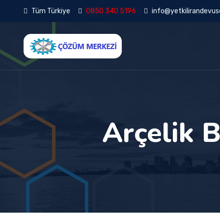
Tüm Türkiye
0850 340 5196
info@yetkilirandevuse
Arçelik 