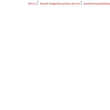
|
|
Servisi
Arçelik Yozgat Beyaz Eşya Servisi
Arçelik Zonguldak Bey