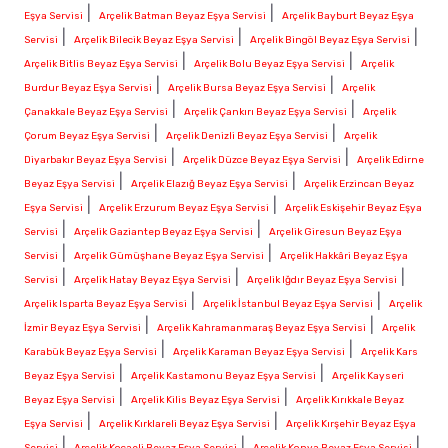
|
|
Eşya Servisi
Arçelik Batman Beyaz Eşya Servisi
Arçelik Bayburt Beyaz Eşya
|
|
|
Servisi
Arçelik Bilecik Beyaz Eşya Servisi
Arçelik Bingöl Beyaz Eşya Servisi
|
|
Arçelik Bitlis Beyaz Eşya Servisi
Arçelik Bolu Beyaz Eşya Servisi
Arçelik
|
|
Burdur Beyaz Eşya Servisi
Arçelik Bursa Beyaz Eşya Servisi
Arçelik
|
|
Çanakkale Beyaz Eşya Servisi
Arçelik Çankırı Beyaz Eşya Servisi
Arçelik
|
|
Çorum Beyaz Eşya Servisi
Arçelik Denizli Beyaz Eşya Servisi
Arçelik
|
|
Diyarbakır Beyaz Eşya Servisi
Arçelik Düzce Beyaz Eşya Servisi
Arçelik Edirne
|
|
Beyaz Eşya Servisi
Arçelik Elazığ Beyaz Eşya Servisi
Arçelik Erzincan Beyaz
|
|
Eşya Servisi
Arçelik Erzurum Beyaz Eşya Servisi
Arçelik Eskişehir Beyaz Eşya
|
|
Servisi
Arçelik Gaziantep Beyaz Eşya Servisi
Arçelik Giresun Beyaz Eşya
|
|
Servisi
Arçelik Gümüşhane Beyaz Eşya Servisi
Arçelik Hakkâri Beyaz Eşya
|
|
|
Servisi
Arçelik Hatay Beyaz Eşya Servisi
Arçelik Iğdır Beyaz Eşya Servisi
|
|
Arçelik Isparta Beyaz Eşya Servisi
Arçelik İstanbul Beyaz Eşya Servisi
Arçelik
|
|
İzmir Beyaz Eşya Servisi
Arçelik Kahramanmaraş Beyaz Eşya Servisi
Arçelik
|
|
Karabük Beyaz Eşya Servisi
Arçelik Karaman Beyaz Eşya Servisi
Arçelik Kars
|
|
Beyaz Eşya Servisi
Arçelik Kastamonu Beyaz Eşya Servisi
Arçelik Kayseri
|
|
Beyaz Eşya Servisi
Arçelik Kilis Beyaz Eşya Servisi
Arçelik Kırıkkale Beyaz
|
|
Eşya Servisi
Arçelik Kırklareli Beyaz Eşya Servisi
Arçelik Kırşehir Beyaz Eşya
|
|
|
Servisi
Arçelik Kocaeli Beyaz Eşya Servisi
Arçelik Konya Beyaz Eşya Servisi