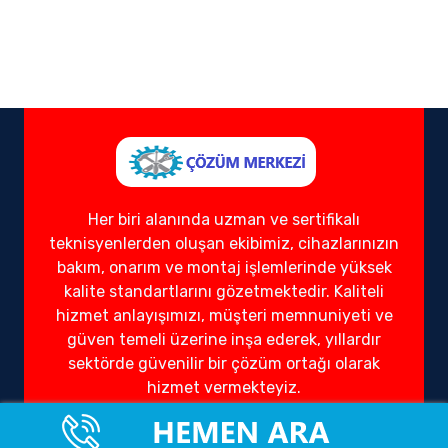
Her biri alanında uzman ve sertifikalı
teknisyenlerden oluşan ekibimiz, cihazlarınızın
bakım, onarım ve montaj işlemlerinde yüksek
kalite standartlarını gözetmektedir. Kaliteli
hizmet anlayışımızı, müşteri memnuniyeti ve
güven temeli üzerine inşa ederek, yıllardır
sektörde güvenilir bir çözüm ortağı olarak
hizmet vermekteyiz.