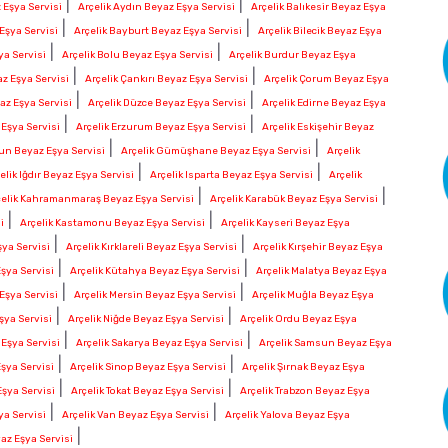
|
|
 Eşya Servisi
Arçelik Aydın Beyaz Eşya Servisi
Arçelik Balıkesir Beyaz Eşya
|
|
Eşya Servisi
Arçelik Bayburt Beyaz Eşya Servisi
Arçelik Bilecik Beyaz Eşya
|
|
ya Servisi
Arçelik Bolu Beyaz Eşya Servisi
Arçelik Burdur Beyaz Eşya
|
|
z Eşya Servisi
Arçelik Çankırı Beyaz Eşya Servisi
Arçelik Çorum Beyaz Eşya
|
|
az Eşya Servisi
Arçelik Düzce Beyaz Eşya Servisi
Arçelik Edirne Beyaz Eşya
|
|
 Eşya Servisi
Arçelik Erzurum Beyaz Eşya Servisi
Arçelik Eskişehir Beyaz
|
|
sun Beyaz Eşya Servisi
Arçelik Gümüşhane Beyaz Eşya Servisi
Arçelik
|
|
elik Iğdır Beyaz Eşya Servisi
Arçelik Isparta Beyaz Eşya Servisi
Arçelik
|
|
çelik Kahramanmaraş Beyaz Eşya Servisi
Arçelik Karabük Beyaz Eşya Servisi
|
|
i
Arçelik Kastamonu Beyaz Eşya Servisi
Arçelik Kayseri Beyaz Eşya
|
|
şya Servisi
Arçelik Kırklareli Beyaz Eşya Servisi
Arçelik Kırşehir Beyaz Eşya
|
|
şya Servisi
Arçelik Kütahya Beyaz Eşya Servisi
Arçelik Malatya Beyaz Eşya
|
|
Eşya Servisi
Arçelik Mersin Beyaz Eşya Servisi
Arçelik Muğla Beyaz Eşya
|
|
şya Servisi
Arçelik Niğde Beyaz Eşya Servisi
Arçelik Ordu Beyaz Eşya
|
|
 Eşya Servisi
Arçelik Sakarya Beyaz Eşya Servisi
Arçelik Samsun Beyaz Eşya
|
|
Eşya Servisi
Arçelik Sinop Beyaz Eşya Servisi
Arçelik Şırnak Beyaz Eşya
|
|
Eşya Servisi
Arçelik Tokat Beyaz Eşya Servisi
Arçelik Trabzon Beyaz Eşya
|
|
ya Servisi
Arçelik Van Beyaz Eşya Servisi
Arçelik Yalova Beyaz Eşya
|
az Eşya Servisi