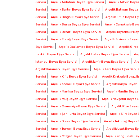
|
|
Servisi
Arçelik Ardahan Beyaz Eşya Servisi
Arçelik Artvin Beyaz
|
|
Servisi
Arçelik Bartın Beyaz Eşya Servisi
Arçelik Batman Beyaz 
|
|
Servisi
Arçelik Bingöl Beyaz Eşya Servisi
Arçelik Bitlis Beyaz Eş
|
|
Servisi
Arçelik Bursa Beyaz Eşya Servisi
Arçelik Çanakkale Beya
|
|
Servisi
Arçelik Denizli Beyaz Eşya Servisi
Arçelik Diyarbakır Bey
|
|
Servisi
Arçelik Elazığ Beyaz Eşya Servisi
Arçelik Erzincan Beyaz
|
|
Eşya Servisi
Arçelik Gaziantep Beyaz Eşya Servisi
Arçelik Gire
|
|
Hakkâri Beyaz Eşya Servisi
Arçelik Hatay Beyaz Eşya Servisi
Arç
|
|
İstanbul Beyaz Eşya Servisi
Arçelik İzmir Beyaz Eşya Servisi
Ar
|
Arçelik Karaman Beyaz Eşya Servisi
Arçelik Kars Beyaz Eşya Servis
|
|
Servisi
Arçelik Kilis Beyaz Eşya Servisi
Arçelik Kırıkkale Beyaz E
|
|
Servisi
Arçelik Kocaeli Beyaz Eşya Servisi
Arçelik Konya Beyaz E
|
|
Servisi
Arçelik Manisa Beyaz Eşya Servisi
Arçelik Mardin Beyaz 
|
|
Servisi
Arçelik Muş Beyaz Eşya Servisi
Arçelik Nevşehir Beyaz E
|
|
Servisi
Arçelik Osmaniye Beyaz Eşya Servisi
Arçelik Rize Beyaz
|
|
Servisi
Arçelik Şanlıurfa Beyaz Eşya Servisi
Arçelik Siirt Beyaz 
|
|
Servisi
Arçelik Sivas Beyaz Eşya Servisi
Arçelik Tekirdağ Beyaz 
|
|
Servisi
Arçelik Tunceli Beyaz Eşya Servisi
Arçelik Uşak Beyaz Eş
|
|
Servisi
Arçelik Yozgat Beyaz Eşya Servisi
Arçelik Zonguldak Bey