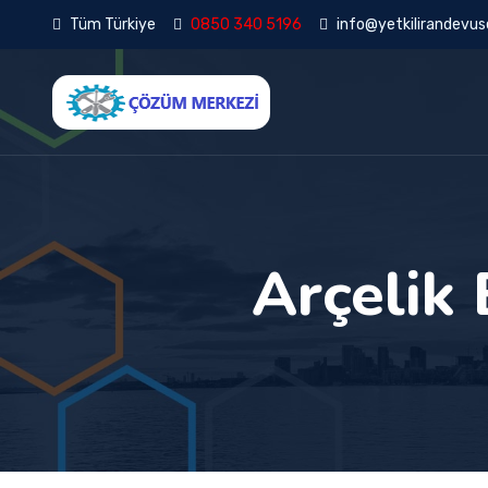
Tüm Türkiye
0850 340 5196
info@yetkilirandevuse
Arçelik 