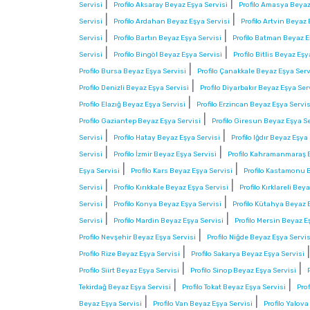
|
|
Servisi
Profilo Aksaray Beyaz Eşya Servisi
Profilo Amasya Beyaz
|
|
Servisi
Profilo Ardahan Beyaz Eşya Servisi
Profilo Artvin Beyaz 
|
|
Servisi
Profilo Bartın Beyaz Eşya Servisi
Profilo Batman Beyaz E
|
|
Servisi
Profilo Bingöl Beyaz Eşya Servisi
Profilo Bitlis Beyaz Eşy
|
Profilo Bursa Beyaz Eşya Servisi
Profilo Çanakkale Beyaz Eşya Serv
|
Profilo Denizli Beyaz Eşya Servisi
Profilo Diyarbakır Beyaz Eşya Ser
|
Profilo Elazığ Beyaz Eşya Servisi
Profilo Erzincan Beyaz Eşya Servis
|
Profilo Gaziantep Beyaz Eşya Servisi
Profilo Giresun Beyaz Eşya Se
|
|
Servisi
Profilo Hatay Beyaz Eşya Servisi
Profilo Iğdır Beyaz Eşya
|
|
Servisi
Profilo İzmir Beyaz Eşya Servisi
Profilo Kahramanmaraş B
|
|
Eşya Servisi
Profilo Kars Beyaz Eşya Servisi
Profilo Kastamonu 
|
|
Servisi
Profilo Kırıkkale Beyaz Eşya Servisi
Profilo Kırklareli Bey
|
|
Servisi
Profilo Konya Beyaz Eşya Servisi
Profilo Kütahya Beyaz 
|
|
Servisi
Profilo Mardin Beyaz Eşya Servisi
Profilo Mersin Beyaz E
|
Profilo Nevşehir Beyaz Eşya Servisi
Profilo Niğde Beyaz Eşya Servis
|
Profilo Rize Beyaz Eşya Servisi
Profilo Sakarya Beyaz Eşya Servisi
|
|
Profilo Siirt Beyaz Eşya Servisi
Profilo Sinop Beyaz Eşya Servisi
|
|
Tekirdağ Beyaz Eşya Servisi
Profilo Tokat Beyaz Eşya Servisi
Pro
|
|
Beyaz Eşya Servisi
Profilo Van Beyaz Eşya Servisi
Profilo Yalov