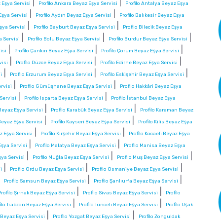
|
|
 Eşya Servisi
Profilo Ankara Beyaz Eşya Servisi
Profilo Antalya Beyaz Eşya
|
|
Eşya Servisi
Profilo Aydın Beyaz Eşya Servisi
Profilo Balıkesir Beyaz Eşya
|
|
şya Servisi
Profilo Bayburt Beyaz Eşya Servisi
Profilo Bilecik Beyaz Eşya
|
|
|
a Servisi
Profilo Bolu Beyaz Eşya Servisi
Profilo Burdur Beyaz Eşya Servisi
|
|
|
isi
Profilo Çankırı Beyaz Eşya Servisi
Profilo Çorum Beyaz Eşya Servisi
|
|
|
visi
Profilo Düzce Beyaz Eşya Servisi
Profilo Edirne Beyaz Eşya Servisi
|
|
|
i
Profilo Erzurum Beyaz Eşya Servisi
Profilo Eskişehir Beyaz Eşya Servisi
|
|
rvisi
Profilo Gümüşhane Beyaz Eşya Servisi
Profilo Hakkâri Beyaz Eşya
|
|
 Servisi
Profilo Isparta Beyaz Eşya Servisi
Profilo İstanbul Beyaz Eşya
|
|
eyaz Eşya Servisi
Profilo Karabük Beyaz Eşya Servisi
Profilo Karaman Beyaz
|
|
Beyaz Eşya Servisi
Profilo Kayseri Beyaz Eşya Servisi
Profilo Kilis Beyaz Eşya
|
|
az Eşya Servisi
Profilo Kırşehir Beyaz Eşya Servisi
Profilo Kocaeli Beyaz Eşya
|
|
Eşya Servisi
Profilo Malatya Beyaz Eşya Servisi
Profilo Manisa Beyaz Eşya
|
|
|
şya Servisi
Profilo Muğla Beyaz Eşya Servisi
Profilo Muş Beyaz Eşya Servisi
|
|
|
i
Profilo Ordu Beyaz Eşya Servisi
Profilo Osmaniye Beyaz Eşya Servisi
|
|
|
Profilo Samsun Beyaz Eşya Servisi
Profilo Şanlıurfa Beyaz Eşya Servisi
|
|
Profilo Şırnak Beyaz Eşya Servisi
Profilo Sivas Beyaz Eşya Servisi
Profilo
|
|
filo Trabzon Beyaz Eşya Servisi
Profilo Tunceli Beyaz Eşya Servisi
Profilo Uşak
|
|
a Beyaz Eşya Servisi
Profilo Yozgat Beyaz Eşya Servisi
Profilo Zonguldak