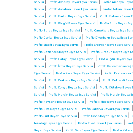
|
|
Servisi
Profilo Aksaray Beyaz Eşya Servisi
Profilo Amasya Beyaz
|
|
Servisi
Profilo Ardahan Beyaz Eşya Servisi
Profilo Artvin Beyaz 
|
|
Servisi
Profilo Bartın Beyaz Eşya Servisi
Profilo Batman Beyaz E
|
|
Servisi
Profilo Bingöl Beyaz Eşya Servisi
Profilo Bitlis Beyaz Eşy
|
Profilo Bursa Beyaz Eşya Servisi
Profilo Çanakkale Beyaz Eşya Serv
|
Profilo Denizli Beyaz Eşya Servisi
Profilo Diyarbakır Beyaz Eşya Ser
|
Profilo Elazığ Beyaz Eşya Servisi
Profilo Erzincan Beyaz Eşya Servis
|
Profilo Gaziantep Beyaz Eşya Servisi
Profilo Giresun Beyaz Eşya Se
|
|
Servisi
Profilo Hatay Beyaz Eşya Servisi
Profilo Iğdır Beyaz Eşya
|
|
Servisi
Profilo İzmir Beyaz Eşya Servisi
Profilo Kahramanmaraş B
|
|
Eşya Servisi
Profilo Kars Beyaz Eşya Servisi
Profilo Kastamonu 
|
|
Servisi
Profilo Kırıkkale Beyaz Eşya Servisi
Profilo Kırklareli Bey
|
|
Servisi
Profilo Konya Beyaz Eşya Servisi
Profilo Kütahya Beyaz 
|
|
Servisi
Profilo Mardin Beyaz Eşya Servisi
Profilo Mersin Beyaz E
|
Profilo Nevşehir Beyaz Eşya Servisi
Profilo Niğde Beyaz Eşya Servis
|
Profilo Rize Beyaz Eşya Servisi
Profilo Sakarya Beyaz Eşya Servisi
|
|
Profilo Siirt Beyaz Eşya Servisi
Profilo Sinop Beyaz Eşya Servisi
|
|
Tekirdağ Beyaz Eşya Servisi
Profilo Tokat Beyaz Eşya Servisi
Pro
|
|
Beyaz Eşya Servisi
Profilo Van Beyaz Eşya Servisi
Profilo Yalov