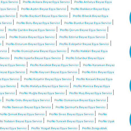
|
|
 Eşya Servisi
Profilo Ankara Beyaz Eşya Servisi
Profilo Antalya Beyaz Eşya
|
|
Eşya Servisi
Profilo Aydın Beyaz Eşya Servisi
Profilo Balıkesir Beyaz Eşya
|
|
şya Servisi
Profilo Bayburt Beyaz Eşya Servisi
Profilo Bilecik Beyaz Eşya
|
|
|
a Servisi
Profilo Bolu Beyaz Eşya Servisi
Profilo Burdur Beyaz Eşya Servisi
|
|
|
isi
Profilo Çankırı Beyaz Eşya Servisi
Profilo Çorum Beyaz Eşya Servisi
|
|
|
visi
Profilo Düzce Beyaz Eşya Servisi
Profilo Edirne Beyaz Eşya Servisi
|
|
|
i
Profilo Erzurum Beyaz Eşya Servisi
Profilo Eskişehir Beyaz Eşya Servisi
|
|
rvisi
Profilo Gümüşhane Beyaz Eşya Servisi
Profilo Hakkâri Beyaz Eşya
|
|
 Servisi
Profilo Isparta Beyaz Eşya Servisi
Profilo İstanbul Beyaz Eşya
|
|
eyaz Eşya Servisi
Profilo Karabük Beyaz Eşya Servisi
Profilo Karaman Beyaz
|
|
Beyaz Eşya Servisi
Profilo Kayseri Beyaz Eşya Servisi
Profilo Kilis Beyaz Eşya
|
|
az Eşya Servisi
Profilo Kırşehir Beyaz Eşya Servisi
Profilo Kocaeli Beyaz Eşya
|
|
Eşya Servisi
Profilo Malatya Beyaz Eşya Servisi
Profilo Manisa Beyaz Eşya
|
|
|
şya Servisi
Profilo Muğla Beyaz Eşya Servisi
Profilo Muş Beyaz Eşya Servisi
|
|
|
i
Profilo Ordu Beyaz Eşya Servisi
Profilo Osmaniye Beyaz Eşya Servisi
|
|
|
Profilo Samsun Beyaz Eşya Servisi
Profilo Şanlıurfa Beyaz Eşya Servisi
|
|
Profilo Şırnak Beyaz Eşya Servisi
Profilo Sivas Beyaz Eşya Servisi
Profilo
|
|
filo Trabzon Beyaz Eşya Servisi
Profilo Tunceli Beyaz Eşya Servisi
Profilo Uşak
|
|
a Beyaz Eşya Servisi
Profilo Yozgat Beyaz Eşya Servisi
Profilo Zonguldak